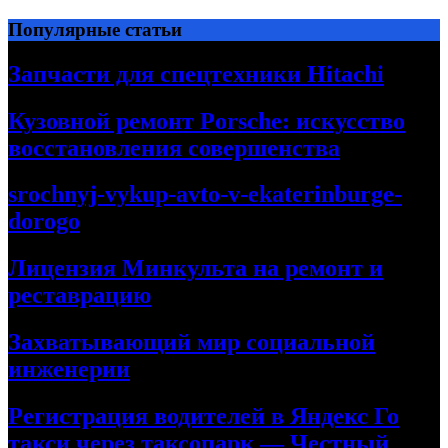
Перейти
Популярные статьи
к
содержимому
Запчасти для спецтехники Hitachi
Кузовной ремонт Porsche: искусство
восстановления совершенства
srochnyj-vykup-avto-v-ekaterinburge-
dorogo
Лицензия Минкульта на ремонт и
реставрацию
Захватывающий мир социальной
инженерии
Регистрация водителей в Яндекс Го
такси через таксопарк — Честный