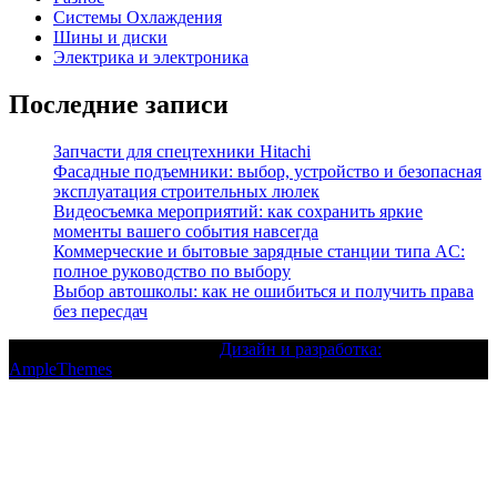
Системы Охлаждения
Шины и диски
Электрика и электроника
Последние записи
Запчасти для спецтехники Hitachi
Фасадные подъемники: выбор, устройство и безопасная
эксплуатация строительных люлек
Видеосъемка мероприятий: как сохранить яркие
моменты вашего события навсегда
Коммерческие и бытовые зарядные станции типа AC:
полное руководство по выбору
Выбор автошколы: как не ошибиться и получить права
без пересдач
Текст с авторским правом |
Дизайн и разработка:
AmpleThemes