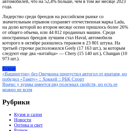
автомобилей, что на 52,4% больше, чем в том же месяце 2023
года.
Лидерство среди брендов на российском рынке со
значительным отрывом сохраняет отечественная марка Lada,
на долю которой во втором месяце осени пришлось более 26%
от общего объема, или 44 812 проданных машин. Среди
иностранных брендов лучшим стал Haval, автомобили
которого в октябре разошлись тиражом в 23 801 штука. На
третьей строчке расположился Geely (17 163 шт.), за которым
следуют еще два «китайца» — Chery (15 140 шт.), Changan (10
973 шт.).
Разное
Навигация
«Вашингтон» без Овечкина пропустил автогол от вратаря, но
победил «Тампу» :: Хоккей :: РБК Спорт
по
Врачи: у хурмы имеется ряд полезных свойств, но есть ее
записям
можно не всем
Рубрики
Кузов и салон
Новости
Оптика и свет
Разное