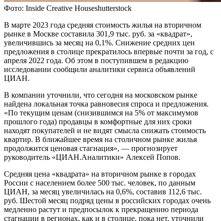
Фото: Inside Creative Houseshutterstock
В марте 2023 года средняя стоимость жилья на вторичном
рынке в Москве составила 301,9 тыс. руб. за «квадрат»,
увеличившись за месяц на 0,1%. Снижение средних цен
предложения в столице прекратилось впервые почти за год, с
апреля 2022 года. Об этом в поступившем в редакцию
исследовании сообщили аналитики сервиса объявлений
ЦИАН.
В компании уточнили, что сегодня на московском рынке
найдена локальная точка равновесия спроса и предложения.
«По текущим ценам (снизившимся на 5% от максимумов
прошлого года) продавцы в комфортные для них сроки
находят покупателей и не видят смысла снижать стоимость
квартир. В ближайшее время на столичном рынке жилья
продолжится ценовая стагнация», — прогнозирует
руководитель «ЦИАН.Аналитики» Алексей Попов.
Средняя цена «квадрата» на вторичном рынке в городах
России с населением более 500 тыс. человек, по данным
ЦИАН, за месяц увеличилась на 0,6%, составив 112,6 тыс.
руб. Шестой месяц подряд цены в российских городах очень
медленно растут и предпосылок к прекращению периода
стагнации в регионах, как и в столице, пока нет, уточнили