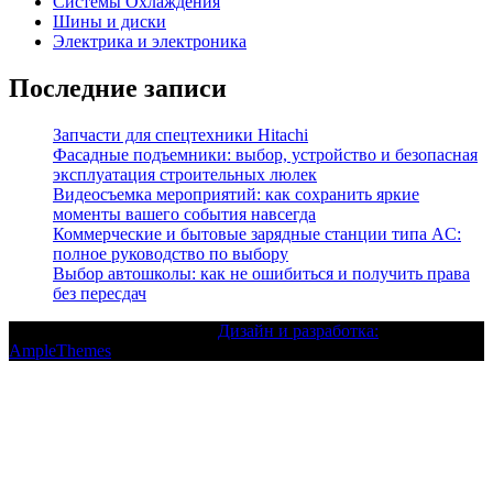
Системы Охлаждения
Шины и диски
Электрика и электроника
Последние записи
Запчасти для спецтехники Hitachi
Фасадные подъемники: выбор, устройство и безопасная
эксплуатация строительных люлек
Видеосъемка мероприятий: как сохранить яркие
моменты вашего события навсегда
Коммерческие и бытовые зарядные станции типа AC:
полное руководство по выбору
Выбор автошколы: как не ошибиться и получить права
без пересдач
Текст с авторским правом |
Дизайн и разработка:
AmpleThemes