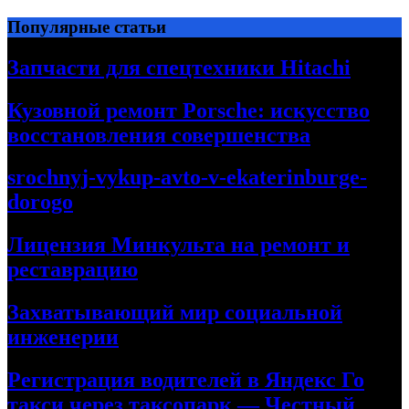
Перейти
Популярные статьи
к
содержимому
Запчасти для спецтехники Hitachi
Кузовной ремонт Porsche: искусство
восстановления совершенства
srochnyj-vykup-avto-v-ekaterinburge-
dorogo
Лицензия Минкульта на ремонт и
реставрацию
Захватывающий мир социальной
инженерии
Регистрация водителей в Яндекс Го
такси через таксопарк — Честный