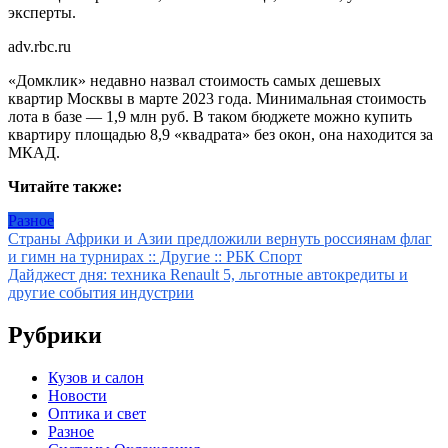
эксперты.
adv.rbc.ru
«Домклик» недавно назвал стоимость самых дешевых
квартир Москвы в марте 2023 года. Минимальная стоимость
лота в базе — 1,9 млн руб. В таком бюджете можно купить
квартиру площадью 8,9 «квадрата» без окон, она находится за
МКАД.
Читайте также:
Разное
Навигация
Страны Африки и Азии предложили вернуть россиянам флаг
и гимн на турнирах :: Другие :: РБК Спорт
по
Дайджест дня: техника Renault 5, льготные автокредиты и
записям
другие события индустрии
Рубрики
Кузов и салон
Новости
Оптика и свет
Разное