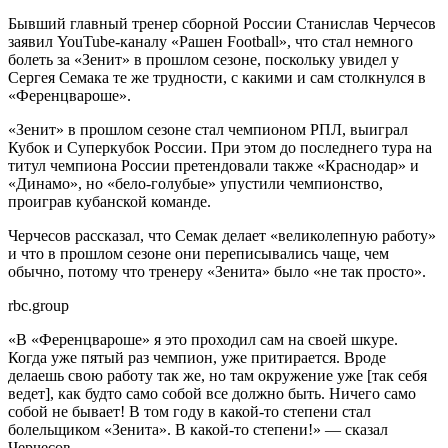
Бывший главный тренер сборной России Станислав Черчесов
заявил YouTube-каналу «Рашен Football», что стал немного
болеть за «Зенит» в прошлом сезоне, поскольку увидел у
Сергея Семака те же трудности, с какими и сам столкнулся в
«Ференцвароше».
«Зенит» в прошлом сезоне стал чемпионом РПЛ, выиграл
Кубок и Суперкубок России. При этом до последнего тура на
титул чемпиона России претендовали также «Краснодар» и
«Динамо», но «бело-голубые» упустили чемпионство,
проиграв кубанской команде.
Черчесов рассказал, что Семак делает «великолепную работу»
и что в прошлом сезоне они переписывались чаще, чем
обычно, потому что тренеру «Зенита» было «не так просто».
rbc.group
«В «Ференцвароше» я это проходил сам на своей шкуре.
Когда уже пятый раз чемпион, уже притирается. Вроде
делаешь свою работу так же, но там окружение уже [так себя
ведет], как будто само собой все должно быть. Ничего само
собой не бывает! В том году в какой-то степени стал
болельщиком «Зенита». В какой-то степени!» — сказал
Черчесов.