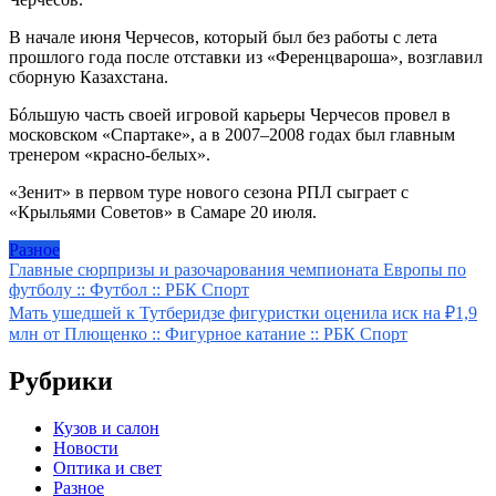
В начале июня Черчесов, который был без работы с лета
прошлого года после отставки из «Ференцвароша», возглавил
сборную Казахстана.
Бóльшую часть своей игровой карьеры Черчесов провел в
московском «Спартаке», а в 2007–2008 годах был главным
тренером «красно-белых».
«Зенит» в первом туре нового сезона РПЛ сыграет с
«Крыльями Советов» в Самаре 20 июля.
Разное
Навигация
Главные сюрпризы и разочарования чемпионата Европы по
футболу :: Футбол :: РБК Спорт
по
Мать ушедшей к Тутберидзе фигуристки оценила иск на ₽1,9
записям
млн от Плющенко :: Фигурное катание :: РБК Спорт
Рубрики
Кузов и салон
Новости
Оптика и свет
Разное