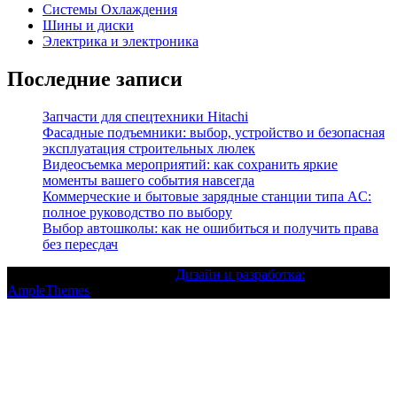
Системы Охлаждения
Шины и диски
Электрика и электроника
Последние записи
Запчасти для спецтехники Hitachi
Фасадные подъемники: выбор, устройство и безопасная
эксплуатация строительных люлек
Видеосъемка мероприятий: как сохранить яркие
моменты вашего события навсегда
Коммерческие и бытовые зарядные станции типа AC:
полное руководство по выбору
Выбор автошколы: как не ошибиться и получить права
без пересдач
Текст с авторским правом |
Дизайн и разработка:
AmpleThemes