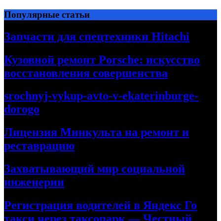
Перейти
Популярные статьи
к
содержимому
Запчасти для спецтехники Hitachi
Кузовной ремонт Porsche: искусство
восстановления совершенства
srochnyj-vykup-avto-v-ekaterinburge-
dorogo
Лицензия Минкульта на ремонт и
реставрацию
Захватывающий мир социальной
инженерии
Регистрация водителей в Яндекс Го
такси через таксопарк — Честный