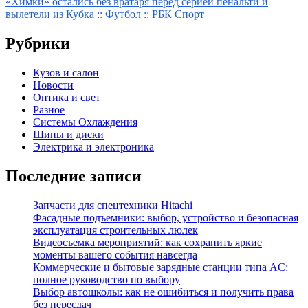
«Химки» остались без вратаря перед серией пенальти и
записям
вылетели из Кубка :: Футбол :: РБК Спорт
Рубрики
Кузов и салон
Новости
Оптика и свет
Разное
Системы Охлаждения
Шины и диски
Электрика и электроника
Последние записи
Запчасти для спецтехники Hitachi
Фасадные подъемники: выбор, устройство и безопасная
эксплуатация строительных люлек
Видеосъемка мероприятий: как сохранить яркие
моменты вашего события навсегда
Коммерческие и бытовые зарядные станции типа AC:
полное руководство по выбору
Выбор автошколы: как не ошибиться и получить права
без пересдач