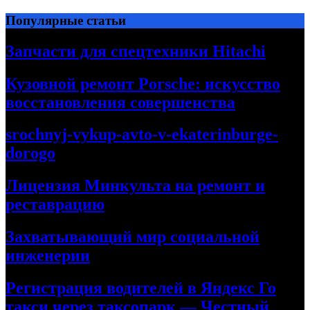
Перейти
Популярные статьи
к
содержимому
Запчасти для спецтехники Hitachi
Кузовной ремонт Porsche: искусство
восстановления совершенства
srochnyj-vykup-avto-v-ekaterinburge-
dorogo
Лицензия Минкульта на ремонт и
реставрацию
Захватывающий мир социальной
инженерии
Регистрация водителей в Яндекс Го
такси через таксопарк — Честный