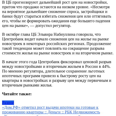
В ЦБ прогнозируют дальнейший рост цен на новостройки,
притом что продажи остаются на низком уровне. «Несмотря
на вероятное дальнейшее снижение спроса, застройщики и
банки будут стараться избегать снижения цен или оттягивать
его, чтобы не формировать ожидания еще большего падения
цен на рынке», — допустил регулятор.
В октябре глава ЦБ Эльвира Набиуллина говорила, что
Центробанк видит начало снижения цен на жилье на рынке
новостроек в некоторых российских регионах. Продолжение
такой тенденции может повлиять на сокращение разрыва
стоимости жилья на рынке новостроек и на вторичном рынке.
В начале этого года Центробанк фиксировал ценовой разрыв
между новостройками и вторичным жильем в России в 44%.
По мнению регулятора, длительное сохранение льготных
ипотечных программ привело к быстрому росту цен на
квартиры в новостройках и разрыву цен между первичным и
вторичным рынками жилья.
Читайте также:
Разное
Навигация
«Дом.РФ» отметил рост выдачи ипотеки на готовые к
проживанию квартиры :: Деньги :: РБК Недвижимость
по