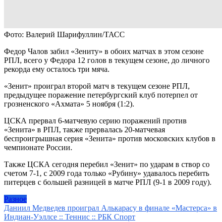
Фото: Валерий Шарифуллин/ТАСС
Федор Чалов забил «Зениту» в обоих матчах в этом сезоне
РПЛ, всего у Федора 12 голов в текущем сезоне, до личного
рекорда ему осталось три мяча.
«Зенит» проиграл второй матч в текущем сезоне РПЛ,
предыдущее поражение петербургский клуб потерпел от
грозненского «Ахмата» 5 ноября (1:2).
ЦСКА прервал 6-матчевую серию поражений против
«Зенита» в РПЛ, также прервалась 20-матчевая
беспроигрышная серия «Зенита» против московских клубов в
чемпионате России.
Также ЦСКА сегодня перебил «Зенит» по ударам в створ со
счетом 7-1, с 2009 года только «Рубину» удавалось перебить
питерцев с большей разницей в матче РПЛ (9-1 в 2009 году).
Разное
Навигация
Даниил Медведев проиграл Алькарасу в финале «Мастерса» в
Индиан-Уэллсе :: Теннис :: РБК Спорт