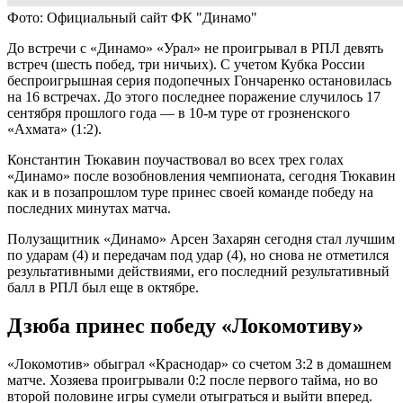
Фото: Официальный сайт ФК "Динамо"
До встречи с «Динамо» «Урал» не проигрывал в РПЛ девять
встреч (шесть побед, три ничьих). С учетом Кубка России
беспроигрышная серия подопечных Гончаренко остановилась
на 16 встречах. До этого последнее поражение случилось 17
сентября прошлого года — в 10-м туре от грозненского
«Ахмата» (1:2).
Константин Тюкавин поучаствовал во всех трех голах
«Динамо» после возобновления чемпионата, сегодня Тюкавин
как и в позапрошлом туре принес своей команде победу на
последних минутах матча.
Полузащитник «Динамо» Арсен Захарян сегодня стал лучшим
по ударам (4) и передачам под удар (4), но снова не отметился
результативными действиями, его последний результативный
балл в РПЛ был еще в октябре.
Дзюба принес победу «Локомотиву»
«Локомотив» обыграл «Краснодар» со счетом 3:2 в домашнем
матче. Хозяева проигрывали 0:2 после первого тайма, но во
второй половине игры сумели отыграться и выйти вперед.