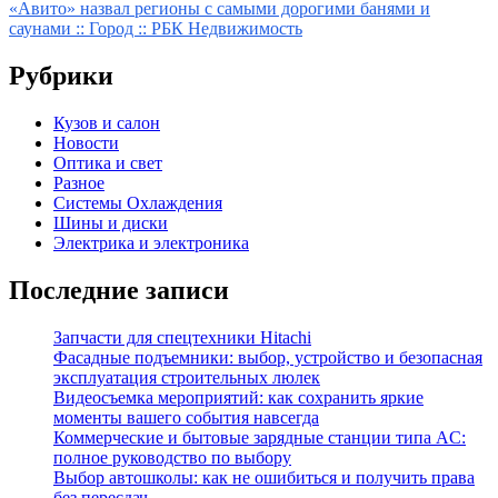
по
«Авито» назвал регионы с самыми дорогими банями и
записям
саунами :: Город :: РБК Недвижимость
Рубрики
Кузов и салон
Новости
Оптика и свет
Разное
Системы Охлаждения
Шины и диски
Электрика и электроника
Последние записи
Запчасти для спецтехники Hitachi
Фасадные подъемники: выбор, устройство и безопасная
эксплуатация строительных люлек
Видеосъемка мероприятий: как сохранить яркие
моменты вашего события навсегда
Коммерческие и бытовые зарядные станции типа AC:
полное руководство по выбору
Выбор автошколы: как не ошибиться и получить права
без пересдач