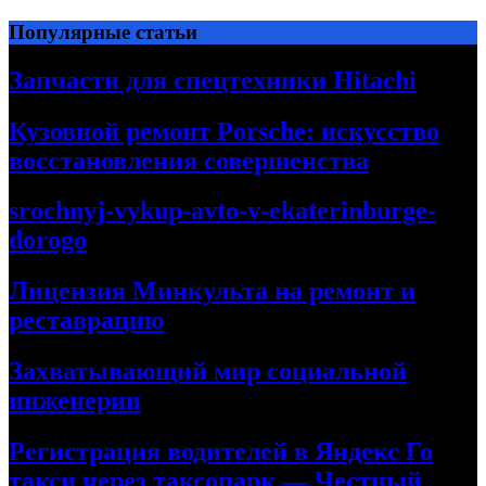
Перейти
Популярные статьи
к
содержимому
Запчасти для спецтехники Hitachi
Кузовной ремонт Porsche: искусство
восстановления совершенства
srochnyj-vykup-avto-v-ekaterinburge-
dorogo
Лицензия Минкульта на ремонт и
реставрацию
Захватывающий мир социальной
инженерии
Регистрация водителей в Яндекс Го
такси через таксопарк — Честный