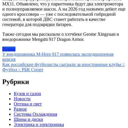
MX11. Объявлено, что у паркетника будут два электромотора
и полноуправляемое шасси. А на 2026 год назначен дебют еще
одного кроссовера — уже с последовательной гибридной
системой, в которой ДВС станет работать в качестве
генератора для подзарядки батареи.
Также сегодня мы рассказали о хэтчбеке Geome Xingyuan и
внедорожнике Mengshi 917 Dragon Armor.
Разное
Навигация
У внедорожника M-Hero 917 появилась экспедиционная
версия
по
Как российские футболисты сыграли за иностранные клубы ::
записям
Футбол :: РБК Спорт
Рубрики
Кузов и салон
Новости
Оптика и свет
Разное
Системы Охлаждения
Шины и диски
Электрика и электроника