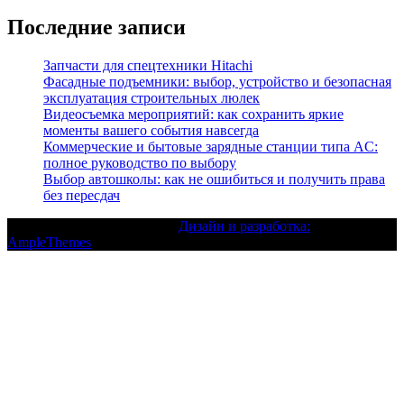
Последние записи
Запчасти для спецтехники Hitachi
Фасадные подъемники: выбор, устройство и безопасная
эксплуатация строительных люлек
Видеосъемка мероприятий: как сохранить яркие
моменты вашего события навсегда
Коммерческие и бытовые зарядные станции типа AC:
полное руководство по выбору
Выбор автошколы: как не ошибиться и получить права
без пересдач
Текст с авторским правом |
Дизайн и разработка:
AmpleThemes