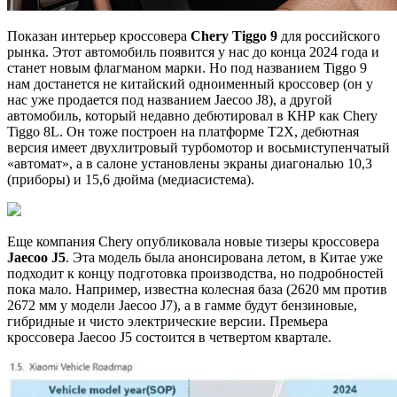
Показан интерьер кроссовера
Chery Tiggo 9
для российского
рынка. Этот автомобиль появится у нас до конца 2024 года и
станет новым флагманом марки. Но под названием Tiggo 9
нам достанется не китайский одноименный кроссовер (он у
нас уже продается под названием Jaecoo J8), а другой
автомобиль, который недавно дебютировал в КНР как Chery
Tiggo 8L. Он тоже построен на платформе T2X, дебютная
версия имеет двухлитровый турбомотор и восьмиступенчатый
«автомат», а в салоне установлены экраны диагональю 10,3
(приборы) и 15,6 дюйма (медиасистема).
Еще компания Chery опубликовала новые тизеры кроссовера
Jaecoo J5
. Эта модель была анонсирована летом, в Китае уже
подходит к концу подготовка производства, но подробностей
пока мало. Например, известна колесная база (2620 мм против
2672 мм у модели Jaecoo J7), а в гамме будут бензиновые,
гибридные и чисто электрические версии. Премьера
кроссовера Jaecoo J5 состоится в четвертом квартале.