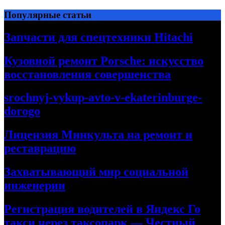
Перейти
Популярные статьи
к
содержимому
Запчасти для спецтехники Hitachi
Кузовной ремонт Porsche: искусство
восстановления совершенства
srochnyj-vykup-avto-v-ekaterinburge-
dorogo
Лицензия Минкульта на ремонт и
реставрацию
Захватывающий мир социальной
инженерии
Регистрация водителей в Яндекс Го
такси через таксопарк — Честный