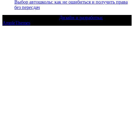
Выбор автошколы: как не ошибиться и получить права
без пересдач
Текст с авторским правом |
Дизайн и разработка:
AmpleThemes