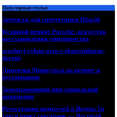
Перейти
Популярные статьи
к
содержимому
Запчасти для спецтехники Hitachi
Кузовной ремонт Porsche: искусство
восстановления совершенства
srochnyj-vykup-avto-v-ekaterinburge-
dorogo
Лицензия Минкульта на ремонт и
реставрацию
Захватывающий мир социальной
инженерии
Регистрация водителей в Яндекс Го
такси через таксопарк — Честный