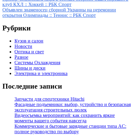
Навигация
клуб КХЛ :: Хоккей :: РБК Спорт
по
Объявлен знаменосец сборной Украины на церемонии
записям
открытия Олимпиады :: Теннис :: РБК Спорт
Рубрики
Кузов и салон
Новости
Оптика и свет
Разное
Системы Охлаждения
Шины и диски
Электрика и электроника
Последние записи
Запчасти для спецтехники Hitachi
Фасадные подъемники: выбор, устройство и безопасная
эксплуатация строительных люлек
Видеосъемка мероприятий: как сохранить яркие
моменты вашего события навсегда
Коммерческие и бытовые зарядные станции типа AC:
полное руководство по выбору