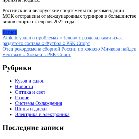
Российские и белорусские спортсмены по рекомендации
МОК отстранены от международных турниров в большинстве
видов спорта с февраля 2022 года.
Разное
Навигация
Athletic узнал о проблемах «Челси» с раздевалками из-за
раздутого состава :: Футбол :: РБК Спорт
по
Отец рекордсмена сборной России по хоккею Мичкова найден
записям
мертвым :: Хоккей :: РБК Спорт
Рубрики
Кузов и салон
Новости
Оптика и свет
Разное
Системы Охлаждения
Шины и диски
Электрика и электроника
Последние записи