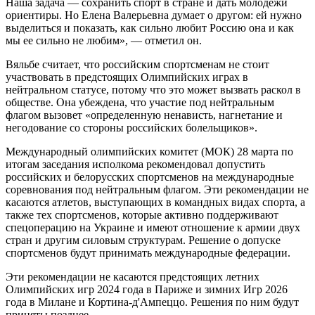
Наша задача — сохранить спорт в стране и дать молодежи
ориентиры. Но Елена Валерьевна думает о другом: ей нужно
выделиться и показать, как сильно любит Россию она и как
мы ее сильно не любим», — отметил он.
Вяльбе считает, что российским спортсменам не стоит
участвовать в предстоящих Олимпийских играх в
нейтральном статусе, потому что это может вызвать раскол в
обществе. Она убеждена, что участие под нейтральным
флагом вызовет «определенную ненависть, нагнетание и
негодование со стороны российских болельщиков».
Международный олимпийских комитет (МОК) 28 марта по
итогам заседания исполкома рекомендовал допустить
российских и белорусских спортсменов на международные
соревнования под нейтральным флагом. Эти рекомендации не
касаются атлетов, выступающих в командных видах спорта, а
также тех спортсменов, которые активно поддерживают
спецоперацию на Украине и имеют отношение к армии двух
стран и другим силовым структурам. Решение о допуске
спортсменов будут принимать международные федерации.
Эти рекомендации не касаются предстоящих летних
Олимпийских игр 2024 года в Париже и зимних Игр 2026
года в Милане и Кортина-д'Ампеццо. Решения по ним будут
приняты позднее.