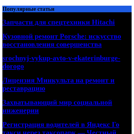
Перейти
Популярные статьи
к
содержимому
Запчасти для спецтехники Hitachi
Кузовной ремонт Porsche: искусство
восстановления совершенства
srochnyj-vykup-avto-v-ekaterinburge-
dorogo
Лицензия Минкульта на ремонт и
реставрацию
Захватывающий мир социальной
инженерии
Регистрация водителей в Яндекс Го
такси через таксопарк — Честный