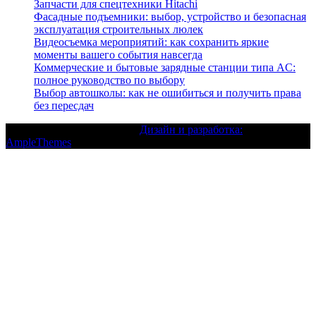
Запчасти для спецтехники Hitachi
Фасадные подъемники: выбор, устройство и безопасная
эксплуатация строительных люлек
Видеосъемка мероприятий: как сохранить яркие
моменты вашего события навсегда
Коммерческие и бытовые зарядные станции типа AC:
полное руководство по выбору
Выбор автошколы: как не ошибиться и получить права
без пересдач
Текст с авторским правом |
Дизайн и разработка:
AmpleThemes