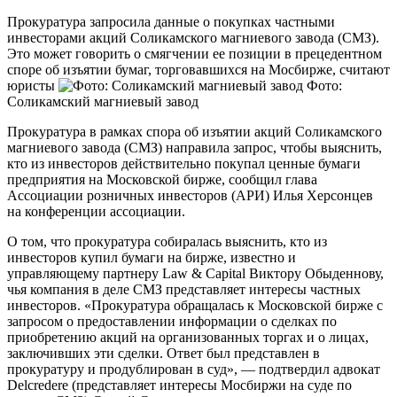
Прокуратура запросила данные о покупках частными
инвесторами акций Соликамского магниевого завода (СМЗ).
Это может говорить о смягчении ее позиции в прецедентном
споре об изъятии бумаг, торговавшихся на Мосбирже, считают
юристы
Фото:
Соликамский магниевый завод
Прокуратура в рамках спора об изъятии акций Соликамского
магниевого завода (СМЗ) направила запрос, чтобы выяснить,
кто из инвесторов действительно покупал ценные бумаги
предприятия на Московской бирже, сообщил глава
Ассоциации розничных инвесторов (АРИ) Илья Херсонцев
на конференции ассоциации.
О том, что прокуратура собиралась выяснить, кто из
инвесторов купил бумаги на бирже, известно и
управляющему партнеру Law & Capital Виктору Обыденнову,
чья компания в деле СМЗ представляет интересы частных
инвесторов. «Прокуратура обращалась к Московской бирже с
запросом о предоставлении информации о сделках по
приобретению акций на организованных торгах и о лицах,
заключивших эти сделки. Ответ был представлен в
прокуратуру и продублирован в суд», — подтвердил адвокат
Delcredere (представляет интересы Мосбиржи на суде по