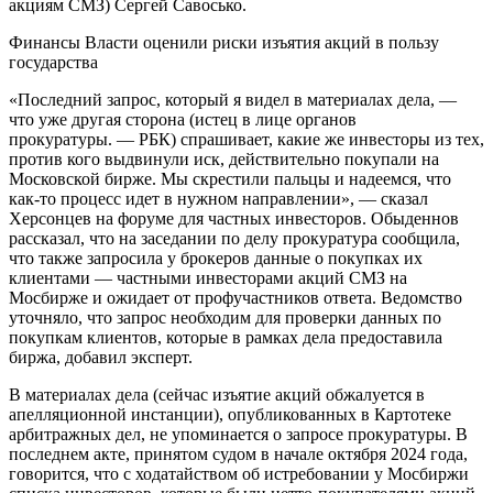
акциям СМЗ) Сергей Савосько.
Финансы
Власти оценили риски изъятия акций в пользу
государства
«Последний запрос, который я видел в материалах дела, —
что уже другая сторона (истец в лице органов
прокуратуры. — РБК) спрашивает, какие же инвесторы из тех,
против кого выдвинули иск, действительно покупали на
Московской бирже. Мы скрестили пальцы и надеемся, что
как-то процесс идет в нужном направлении», — сказал
Херсонцев на форуме для частных инвесторов. Обыденнов
рассказал, что на заседании по делу прокуратура сообщила,
что также запросила у брокеров данные о покупках их
клиентами — частными инвесторами акций СМЗ на
Мосбирже и ожидает от профучастников ответа. Ведомство
уточняло, что запрос необходим для проверки данных по
покупкам клиентов, которые в рамках дела предоставила
биржа, добавил эксперт.
В материалах дела (сейчас изъятие акций обжалуется в
апелляционной инстанции), опубликованных в Картотеке
арбитражных дел, не упоминается о запросе прокуратуры. В
последнем акте, принятом судом в начале октября 2024 года,
говорится, что с ходатайством об истребовании у Мосбиржи