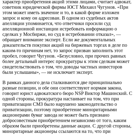
характер приобретения акций этими лицами, считает адвокат,
советник юридической фирмы ЮСТ Михаил Чугунов. «При
этом может иметь значение и то, в какой форме изложен
запрос и кому он адресован. В одном из судебных актов
апелляции упоминается, что ответчики просили суд
апелляционной инстанции истребовать информацию о
сделках у Мосбиржи, но суд в истребовании отказал», —
обращает внимание эксперт. Если же документальных
доказательств покупки акций на биржевых торгах в деле по
каким-то причинам нет, то запрос призван заполнить этот
пробел, говорит Чугунов. «Безусловно, при прочих равных
более детальный интерес прокуратуры к этим сделкам может
свидетельствовать о том, что доводы частных инвесторов
были услышаны», — не исключает эксперт.
В рамках данного дела сталкиваются две принципиально
разные позиции, и обе они соответствуют нормам закона,
говорит юрист адвокатского бюро NSP Виктор Машинский. С
одной стороны, прокуратура настаивает на том, что при
приватизации СМЗ было нарушено законодательство о
приватизации, поэтому приобретение миноритарными
акционерами бумаг завода не может быть признано
добросовестным приобретением независимо от того, каким
образом были приобретены данные акции. С другой стороны,
миноритарные акционеры ссылаются на то, что при