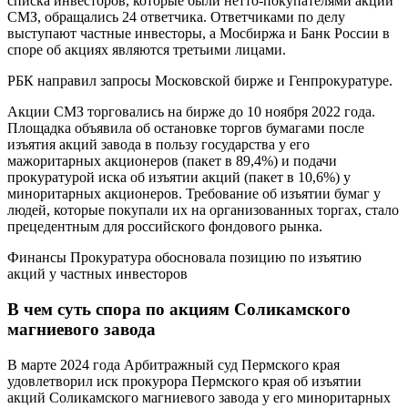
списка инвесторов, которые были нетто-покупателями акций
СМЗ, обращались 24 ответчика. Ответчиками по делу
выступают частные инвесторы, а Мосбиржа и Банк России в
споре об акциях являются третьими лицами.
РБК направил запросы Московской бирже и Генпрокуратуре.
Акции СМЗ торговались на бирже до 10 ноября 2022 года.
Площадка объявила об остановке торгов бумагами после
изъятия акций завода в пользу государства у его
мажоритарных акционеров (пакет в 89,4%) и подачи
прокуратурой иска об изъятии акций (пакет в 10,6%) у
миноритарных акционеров. Требование об изъятии бумаг у
людей, которые покупали их на организованных торгах, стало
прецедентным для российского фондового рынка.
Финансы
Прокуратура обосновала позицию по изъятию
акций у частных инвесторов
В чем суть спора по акциям Соликамского
магниевого завода
В марте 2024 года Арбитражный суд Пермского края
удовлетворил иск прокурора Пермского края об изъятии
акций Соликамского магниевого завода у его миноритарных