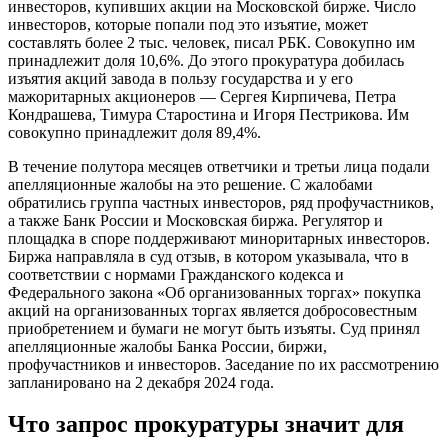
инвесторов, купивших акции на Московской бирже. Число
инвесторов, которые попали под это изъятие, может
составлять более 2 тыс. человек, писал РБК. Совокупно им
принадлежит доля 10,6%. До этого прокуратура добилась
изъятия акций завода в пользу государства и у его
мажоритарных акционеров — Сергея Кирпичева, Петра
Кондрашева, Тимура Старостина и Игоря Пестрикова. Им
совокупно принадлежит доля 89,4%.
В течение полутора месяцев ответчики и третьи лица подали
апелляционные жалобы на это решение. С жалобами
обратились группа частных инвесторов, ряд профучастников,
а также Банк России и Московская биржа. Регулятор и
площадка в споре поддерживают миноритарных инвесторов.
Биржа направляла в суд отзыв, в котором указывала, что в
соответствии с нормами Гражданского кодекса и
Федерального закона «Об организованных торгах» покупка
акций на организованных торгах является добросовестным
приобретением и бумаги не могут быть изъяты. Суд принял
апелляционные жалобы Банка России, биржи,
профучастников и инвесторов. Заседание по их рассмотрению
запланировано на 2 декабря 2024 года.
Что запрос прокуратуры значит для