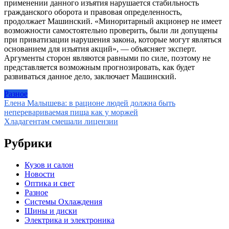
применении данного изъятия нарушается стабильность
гражданского оборота и правовая определенность,
продолжает Машинский. «Миноритарный акционер не имеет
возможности самостоятельно проверить, были ли допущены
при приватизации нарушения закона, которые могут являться
основанием для изъятия акций», — объясняет эксперт.
Аргументы сторон являются равными по силе, поэтому не
представляется возможным прогнозировать, как будет
развиваться данное дело, заключает Машинский.
Разное
Навигация
Елена Малышева: в рационе людей должна быть
неперевариваемая пища как у моржей
по
Хладагентам смешали лицензии
записям
Рубрики
Кузов и салон
Новости
Оптика и свет
Разное
Системы Охлаждения
Шины и диски
Электрика и электроника