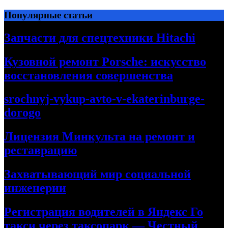
Перейти
Популярные статьи
к
содержимому
Запчасти для спецтехники Hitachi
Кузовной ремонт Porsche: искусство
восстановления совершенства
srochnyj-vykup-avto-v-ekaterinburge-
dorogo
Лицензия Минкульта на ремонт и
реставрацию
Захватывающий мир социальной
инженерии
Регистрация водителей в Яндекс Го
такси через таксопарк — Честный