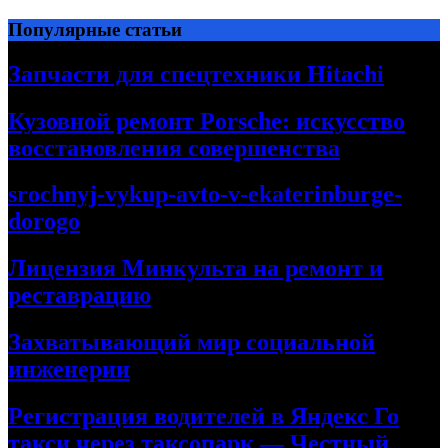
Перейти
Популярные статьи
к
содержимому
Запчасти для спецтехники Hitachi
Кузовной ремонт Porsche: искусство
восстановления совершенства
srochnyj-vykup-avto-v-ekaterinburge-
dorogo
Лицензия Минкульта на ремонт и
реставрацию
Захватывающий мир социальной
инженерии
Регистрация водителей в Яндекс Го
такси через таксопарк — Честный