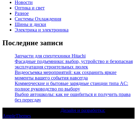
Новости
Оптика и свет
Разное
Системы Охлаждения
Шины и диски
Электрика и электроника
Последние записи
Запчасти для спецтехники Hitachi
Фасадные подъемники: выбор, устройство и безопасная
эксплуатация строительных люлек
Видеосъемка мероприятий: как сохранить яркие
моменты вашего события навсегда
Коммерческие и бытовые зарядные станции типа AC:
полное руководство по выбору
Выбор автошколы: как не ошибиться и получить права
без пересдач
Текст с авторским правом |
Дизайн и разработка:
AmpleThemes