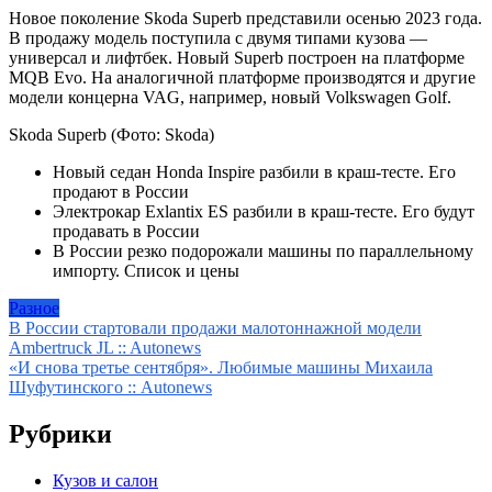
Новое поколение Skoda Superb представили осенью 2023 года.
В продажу модель поступила с двумя типами кузова —
универсал и лифтбек. Новый Superb построен на платформе
MQB Evo. На аналогичной платформе производятся и другие
модели концерна VAG, например, новый Volkswagen Golf.
Skoda Superb
(Фото: Skoda)
Новый седан Honda Inspire разбили в краш-тесте. Его
продают в России
Электрокар Exlantix ES разбили в краш-тесте. Его будут
продавать в России
В России резко подорожали машины по параллельному
импорту. Список и цены
Разное
Навигация
В России стартовали продажи малотоннажной модели
Ambertruck JL :: Autonews
по
«И снова третье сентября». Любимые машины Михаила
записям
Шуфутинского :: Autonews
Рубрики
Кузов и салон