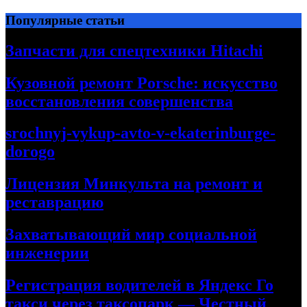
Перейти
Популярные статьи
к
содержимому
Запчасти для спецтехники Hitachi
Кузовной ремонт Porsche: искусство
восстановления совершенства
srochnyj-vykup-avto-v-ekaterinburge-
dorogo
Лицензия Минкульта на ремонт и
реставрацию
Захватывающий мир социальной
инженерии
Регистрация водителей в Яндекс Го
такси через таксопарк — Честный