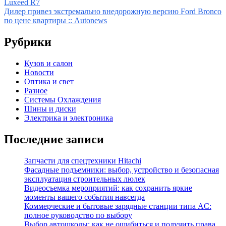
Luxeed R7
по
Дилер привез экстремально внедорожную версию Ford Bronco
записям
по цене квартиры :: Autonews
Рубрики
Кузов и салон
Новости
Оптика и свет
Разное
Системы Охлаждения
Шины и диски
Электрика и электроника
Последние записи
Запчасти для спецтехники Hitachi
Фасадные подъемники: выбор, устройство и безопасная
эксплуатация строительных люлек
Видеосъемка мероприятий: как сохранить яркие
моменты вашего события навсегда
Коммерческие и бытовые зарядные станции типа AC:
полное руководство по выбору
Выбор автошколы: как не ошибиться и получить права