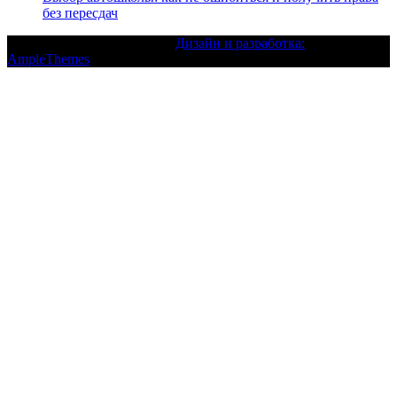
без пересдач
Текст с авторским правом |
Дизайн и разработка:
AmpleThemes