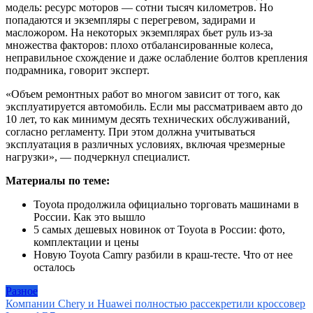
модель: ресурс моторов — сотни тысяч километров. Но
попадаются и экземпляры с перегревом, задирами и
масложором. На некоторых экземплярах бьет руль из-за
множества факторов: плохо отбалансированные колеса,
неправильное схождение и даже ослабление болтов крепления
подрамника, говорит эксперт.
«Объем ремонтных работ во многом зависит от того, как
эксплуатируется автомобиль. Если мы рассматриваем авто до
10 лет, то как минимум десять технических обслуживаний,
согласно регламенту. При этом должна учитываться
эксплуатация в различных условиях, включая чрезмерные
нагрузки», — подчеркнул специалист.
Материалы по теме:
Toyota продолжила официально торговать машинами в
России. Как это вышло
5 самых дешевых новинок от Toyota в России: фото,
комплектации и цены
Новую Toyota Camry разбили в краш-тесте. Что от нее
осталось
Разное
Навигация
Компании Chery и Huawei полностью рассекретили кроссовер