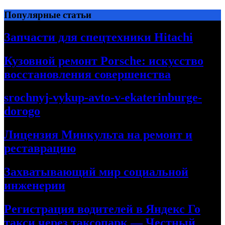
Перейти
Популярные статьи
к
содержимому
Запчасти для спецтехники Hitachi
Кузовной ремонт Porsche: искусство
восстановления совершенства
srochnyj-vykup-avto-v-ekaterinburge-
dorogo
Лицензия Минкульта на ремонт и
реставрацию
Захватывающий мир социальной
инженерии
Регистрация водителей в Яндекс Го
такси через таксопарк — Честный