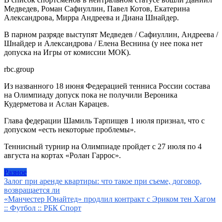
Медведев, Роман Сафиуллин, Павел Котов, Екатерина
Александрова, Мирра Андреева и Диана Шнайдер.
В парном разряде выступят Медведев / Сафиуллин, Андреева /
Шнайдер и Александрова / Елена Веснина (у нее пока нет
допуска на Игры от комиссии МОК).
rbc.group
Из названного 18 июня Федерацией тенниса России состава
на Олимпиаду допуск пока не получили Вероника
Кудерметова и Аслан Карацев.
Глава федерации Шамиль Тарпищев 1 июля признал, что с
допуском «есть некоторые проблемы».
Теннисный турнир на Олимпиаде пройдет с 27 июля по 4
августа на кортах «Ролан Гаррос».
Разное
Навигация
Залог при аренде квартиры: что такое при съеме, договор,
возвращается ли
по
«Манчестер Юнайтед» продлил контракт с Эриком тен Хагом
записям
:: Футбол :: РБК Спорт