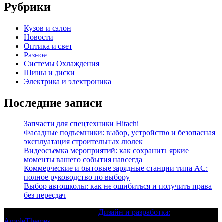
Рубрики
Кузов и салон
Новости
Оптика и свет
Разное
Системы Охлаждения
Шины и диски
Электрика и электроника
Последние записи
Запчасти для спецтехники Hitachi
Фасадные подъемники: выбор, устройство и безопасная
эксплуатация строительных люлек
Видеосъемка мероприятий: как сохранить яркие
моменты вашего события навсегда
Коммерческие и бытовые зарядные станции типа AC:
полное руководство по выбору
Выбор автошколы: как не ошибиться и получить права
без пересдач
Текст с авторским правом |
Дизайн и разработка:
AmpleThemes