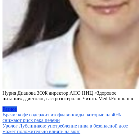
Нурия Дианова ЗОЖ директор АНО НИЦ «Здоровое
питание», диетолог, гастроэнтеролог
Читать MedikForum.ru в
Разное
Навигация
Врачи: кофе содержит изофлавоноиды, которые на 40%
снижают риск рака печени
по
Уролог Лубенников: употребление пива в безопасной дозе
записям
может положительно влиять на мозг