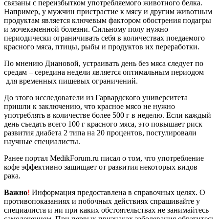
связаны с переизбытком употребляемого животного белка.
Например, у мужчин пристрастие к мясу и другим животным
продуктам является ключевым фактором обострения подагры
и мочекаменной болезни. Сильному полу нужно
периодически ограничивать себя в количествах поедаемого
красного мяса, птицы, рыбы и продуктов их переработки.
По мнению Диановой, устраивать день без мяса следует по
средам – середина недели является оптимальным периодом
для временных пищевых ограничений.
До этого исследователи из Гарвардского университета
пришли к заключению, что красное мясо не нужно
употреблять в количестве более 500 г в неделю. Если каждый
день съедать всего 100 г красного мяса, это повышает риск
развития диабета 2 типа на 20 процентов, постулировали
научные специалисты.
Ранее портал MedikForum.ru писал о том, что употребление
кофе эффективно защищает от развития некоторых видов
рака.
Важно
!
Информация предоставлена в справочных целях. О
противопоказаниях и побочных действиях спрашивайте у
специалиста и ни при каких обстоятельствах не занимайтесь
самолечением. При первых признаках заболевания обратитесь