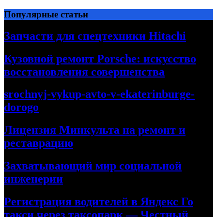
Перейти
Популярные статьи
к
содержимому
Запчасти для спецтехники Hitachi
Кузовной ремонт Porsche: искусство
восстановления совершенства
srochnyj-vykup-avto-v-ekaterinburge-
dorogo
Лицензия Минкульта на ремонт и
реставрацию
Захватывающий мир социальной
инженерии
Регистрация водителей в Яндекс Го
такси через таксопарк — Честный