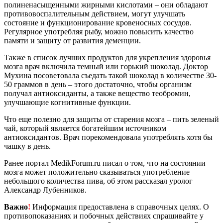
полиненасыщенными жирными кислотами – они обладают
противовоспалительным действием, могут улучшать
состояние и функционирование кровеносных сосудов.
Регулярное употребляя рыбу, можно повысить качество
памяти и защиту от развития деменции.
Также в список лучших продуктов для укрепления здоровья
мозга врач включила темный или горький шоколад. Доктор
Мухина посоветовала съедать такой шоколад в количестве 30-
50 граммов в день – этого достаточно, чтобы организм
получал антиоксиданты, а также вещество теобромин,
улучшающие когнитивные функции.
Что еще полезно для защиты от старения мозга – пить зеленый
чай, который является богатейшим источником
антиоксидантов. Врач порекомендовала употреблять хотя бы
чашку в день.
Ранее портал MedikForum.ru писал о том, что на состоянии
мозга может положительно сказываться употребление
небольшого количества пива, об этом рассказал уролог
Александр Лубенников.
Важно
!
Информация предоставлена в справочных целях. О
противопоказаниях и побочных действиях спрашивайте у