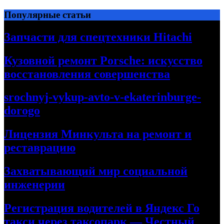
Перейти
Популярные статьи
к
содержимому
Запчасти для спецтехники Hitachi
Кузовной ремонт Porsche: искусство
восстановления совершенства
srochnyj-vykup-avto-v-ekaterinburge-
dorogo
Лицензия Минкульта на ремонт и
реставрацию
Захватывающий мир социальной
инженерии
Регистрация водителей в Яндекс Го
такси через таксопарк — Честный