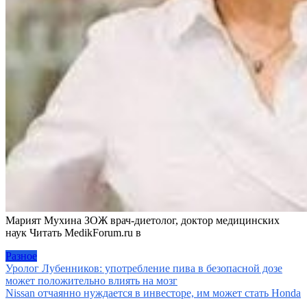
Марият Мухина ЗОЖ врач-диетолог, доктор медицинских
наук
Читать MedikForum.ru в
Разное
Навигация
Уролог Лубенников: употребление пива в безопасной дозе
может положительно влиять на мозг
по
Nissan отчаянно нуждается в инвесторе, им может стать Honda