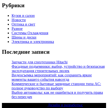
записям
Рубрики
Кузов и салон
Новости
Оптика и свет
Разное
Системы Охлаждения
Шины и диски
Электрика и электроника
Последние записи
Запчасти для спецтехники Hitachi
Фасадные подъемники: выбор, устройство и безопасная
эксплуатация строительных люлек
Видеосъемка мероприятий: как сохранить яркие
моменты вашего события навсегда
Коммерческие и бытовые зарядные станции типа AC:
полное руководство по выбору
Выбор автошколы: как не ошибиться и получить права
без пересдач
Текст с авторским правом |
Дизайн и разработка: