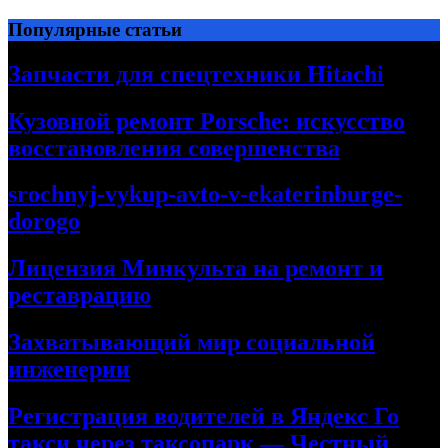
Перейти
Популярные статьи
к
содержимому
Запчасти для спецтехники Hitachi
Кузовной ремонт Porsche: искусство
восстановления совершенства
srochnyj-vykup-avto-v-ekaterinburge-
dorogo
Лицензия Минкульта на ремонт и
реставрацию
Захватывающий мир социальной
инженерии
Регистрация водителей в Яндекс Го
такси через таксопарк — Честный