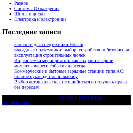
Разное
Системы Охлаждения
Шины и диски
Электрика и электроника
Последние записи
Запчасти для спецтехники Hitachi
Фасадные подъемники: выбор, устройство и безопасная
эксплуатация строительных люлек
Видеосъемка мероприятий: как сохранить яркие
моменты вашего события навсегда
Коммерческие и бытовые зарядные станции типа AC:
полное руководство по выбору
Выбор автошколы: как не ошибиться и получить права
без пересдач
Текст с авторским правом |
Дизайн и разработка:
AmpleThemes