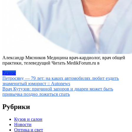
Александр Мясников Медицина врач-кардиолог, врач общей
практики, телеведущий
Читать MedikForum.ru в
Разное
Навигация
Петросяну — 79 лет: на каких автомобилях любит ездить
знаменитый юморист :: Autonews
по
Врач Кутузов: причиной запоров и диареи может быть
записям
привычка поздно ложиться спать
Рубрики
Кузов и салон
Новости
Оптика и свет