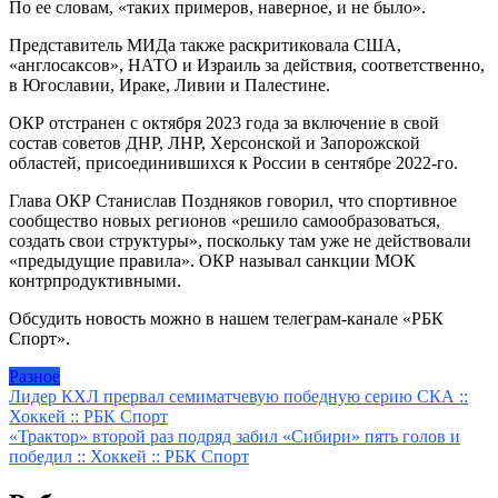
По ее словам, «таких примеров, наверное, и не было».
Представитель МИДа также раскритиковала США,
«англосаксов», НАТО и Израиль за действия, соответственно,
в Югославии, Ираке, Ливии и Палестине.
ОКР отстранен с октября 2023 года за включение в свой
состав советов ДНР, ЛНР, Херсонской и Запорожской
областей, присоединившихся к России в сентябре 2022-го.
Глава ОКР Станислав Поздняков говорил, что спортивное
сообщество новых регионов «решило самообразоваться,
создать свои структуры», поскольку там уже не действовали
«предыдущие правила». ОКР называл санкции МОК
контрпродуктивными.
Обсудить новость можно в нашем телеграм-канале «РБК
Спорт».
Разное
Навигация
Лидер КХЛ прервал семиматчевую победную серию СКА ::
Хоккей :: РБК Спорт
по
«Трактор» второй раз подряд забил «Сибири» пять голов и
записям
победил :: Хоккей :: РБК Спорт