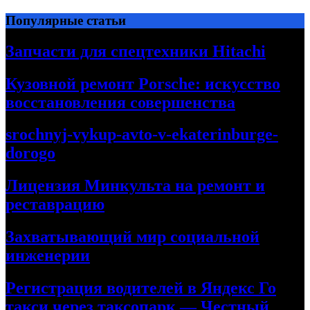
Перейти
Популярные статьи
к
содержимому
Запчасти для спецтехники Hitachi
Кузовной ремонт Porsche: искусство
восстановления совершенства
srochnyj-vykup-avto-v-ekaterinburge-
dorogo
Лицензия Минкульта на ремонт и
реставрацию
Захватывающий мир социальной
инженерии
Регистрация водителей в Яндекс Го
такси через таксопарк — Честный