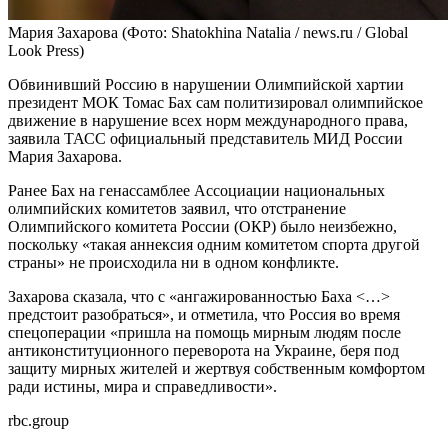
Мария Захарова
(Фото: Shatokhina Natalia / news.ru / Global
Look Press)
Обвинивший Россию в нарушении Олимпийской хартии
президент МОК Томас Бах сам политизировал олимпийское
движение в нарушение всех норм международного права,
заявила ТАСС официальный представитель МИД России
Мария Захарова.
Ранее Бах на генассамблее Ассоциации национальных
олимпийских комитетов заявил, что отстранение
Олимпийского комитета России (ОКР) было неизбежно,
поскольку «такая аннексия одним комитетом спорта другой
страны» не происходила ни в одном конфликте.
Захарова сказала, что с «ангажированностью Баха <…>
предстоит разобраться», и отметила, что Россия во время
спецоперации «пришла на помощь мирным людям после
антиконституционного переворота на Украине, беря под
защиту мирных жителей и жертвуя собственным комфортом
ради истины, мира и справедливости».
rbc.group