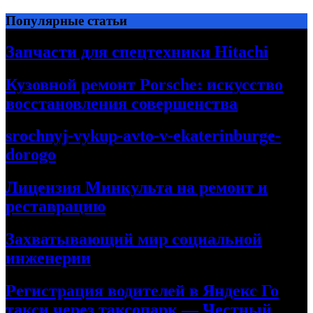
Перейти
Популярные статьи
к
содержимому
Запчасти для спецтехники Hitachi
Кузовной ремонт Porsche: искусство
восстановления совершенства
srochnyj-vykup-avto-v-ekaterinburge-
dorogo
Лицензия Минкульта на ремонт и
реставрацию
Захватывающий мир социальной
инженерии
Регистрация водителей в Яндекс Го
такси через таксопарк — Честный