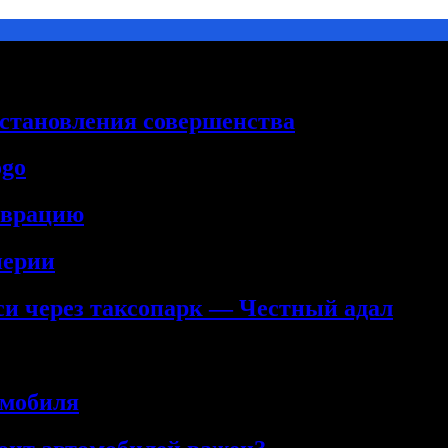
сстановления совершенства
ogo
аврацию
нерии
кси через таксопарк — Честный адал
омобиля