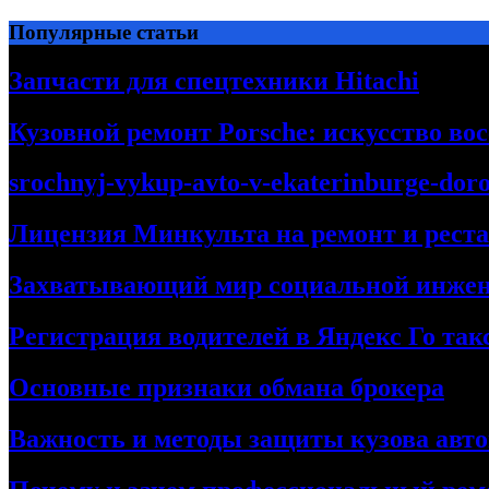
Перейти
Популярные статьи
к
содержимому
Запчасти для спецтехники Hitachi
Кузовной ремонт Porsche: искусство во
srochnyj-vykup-avto-v-ekaterinburge-dor
Лицензия Минкульта на ремонт и рест
Захватывающий мир социальной инже
Регистрация водителей в Яндекс Го та
Основные признаки обмана брокера
Важность и методы защиты кузова авт