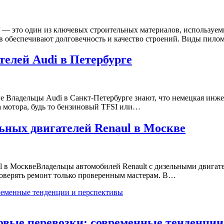
rial/ — это один из ключевых строительных материалов, использу
 обеспечивают долговечность и качество строений. Виды пилом
телей Audi в Петербурге
ге Владельцы Audi в Санкт-Петербурге знают, что немецкая инж
а мотора, будь то бензиновый TFSI или…
льных двигателей Renaul в Москве
l в МосквеВладельцы автомобилей Renault с дизельными двигате
оверять ремонт только проверенным мастерам. В…
вые перевозки: современные тенденции