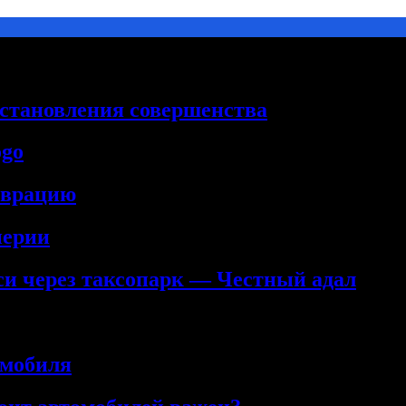
сстановления совершенства
ogo
аврацию
нерии
кси через таксопарк — Честный адал
омобиля