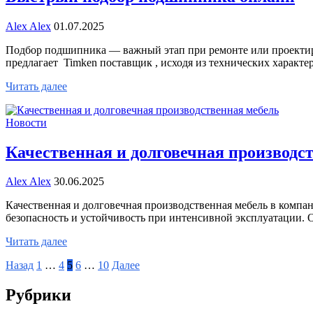
Alex Alex
01.07.2025
Подбор подшипника — важный этап при ремонте или проекти
предлагает Timken поставщик , исходя из технических харак
Читать далее
Новости
Качественная и долговечная производс
Alex Alex
30.06.2025
Качественная и долговечная производственная мебель в комп
безопасность и устойчивость при интенсивной эксплуатации.
Читать далее
Пагинация
Назад
1
…
4
5
6
…
10
Далее
записей
Рубрики