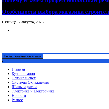
Почему и зачем профессиональный рем
Особенности выбора магазина строите
Пятница, 7 августа, 2026
Ремонт авто своими руками
Информационный портал
Переключение навигации
Главная
Кузов и салон
Оптика и свет
Системы Охлаждения
Шины и диски
Электрика и электроника
Новости
Разное