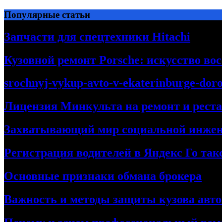
Перейти
Популярные статьи
к
содержимому
Запчасти для спецтехники Hitachi
Кузовной ремонт Porsche: искусство во
srochnyj-vykup-avto-v-ekaterinburge-dor
Лицензия Минкульта на ремонт и рест
Захватывающий мир социальной инже
Регистрация водителей в Яндекс Го та
Основные признаки обмана брокера
Важность и методы защиты кузова авт