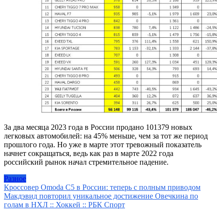
За два месяца 2023 года в России продано 101379 новых
легковых автомобилей: на 45% меньше, чем за тот же период
прошлого года. Но уже в марте этот тревожный показатель
начнет сокращаться, ведь как раз в марте 2022 года
российский рынок начал стремительное падение.
Разное
Навигация
Кроссовер Omoda C5 в России: теперь с полным приводом
Макдэвид повторил уникальное достижение Овечкина по
по
голам в НХЛ :: Хоккей :: РБК Спорт
записям