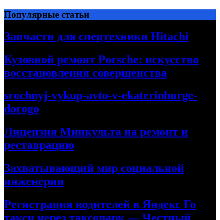
Перейти
Популярные статьи
к
содержимому
Запчасти для спецтехники Hitachi
Кузовной ремонт Porsche: искусство
восстановления совершенства
srochnyj-vykup-avto-v-ekaterinburge-
dorogo
Лицензия Минкульта на ремонт и
реставрацию
Захватывающий мир социальной
инженерии
Регистрация водителей в Яндекс Го
такси через таксопарк — Честный