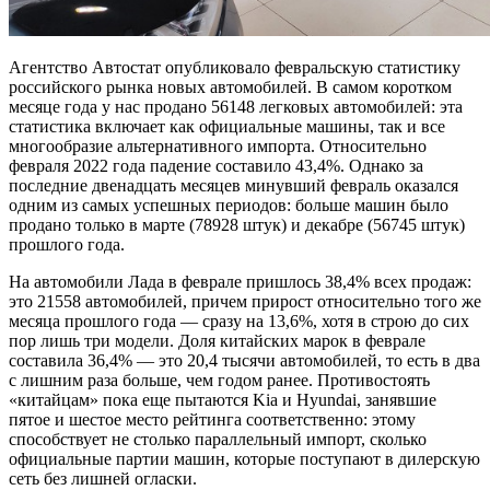
Агентство Автостат опубликовало февральскую статистику
российского рынка новых автомобилей. В самом коротком
месяце года у нас продано 56148 легковых автомобилей: эта
статистика включает как официальные машины, так и все
многообразие альтернативного импорта. Относительно
февраля 2022 года падение составило 43,4%. Однако за
последние двенадцать месяцев минувший февраль оказался
одним из самых успешных периодов: больше машин было
продано только в марте (78928 штук) и декабре (56745 штук)
прошлого года.
На автомобили Лада в феврале пришлось 38,4% всех продаж:
это 21558 автомобилей, причем прирост относительно того же
месяца прошлого года — сразу на 13,6%, хотя в строю до сих
пор лишь три модели. Доля китайских марок в феврале
составила 36,4% — это 20,4 тысячи автомобилей, то есть в два
с лишним раза больше, чем годом ранее. Противостоять
«китайцам» пока еще пытаются Kia и Hyundai, занявшие
пятое и шестое место рейтинга соответственно: этому
способствует не столько параллельный импорт, сколько
официальные партии машин, которые поступают в дилерскую
сеть без лишней огласки.