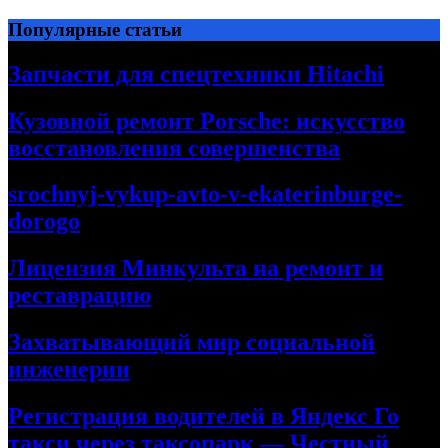
Перейти
Популярные статьи
к
содержимому
Запчасти для спецтехники Hitachi
Кузовной ремонт Porsche: искусство
восстановления совершенства
srochnyj-vykup-avto-v-ekaterinburge-
dorogo
Лицензия Минкульта на ремонт и
реставрацию
Захватывающий мир социальной
инженерии
Регистрация водителей в Яндекс Го
такси через таксопарк — Честный