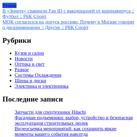
Разное
Навигация
В «Зените» сравнили Fan ID с вакцинацией от коронавируса ::
Футбол :: РБК Спорт
по
МОК согласился на допуск россиян. Почему в Москве говорят
записям
о дискриминации :: Другие :: РБК Спорт
Рубрики
Кузов и салон
Новости
Оптика и свет
Разное
Системы Охлаждения
Шины и диски
Электрика и электроника
Последние записи
Запчасти для спецтехники Hitachi
Фасадные подъемники: выбор, устройство и безопасная
эксплуатация строительных люлек
Видеосъемка мероприятий: как сохранить яркие
моменты вашего события навсегда