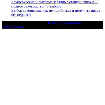
Коммерческие и бытовые зарядные станции типа AC:
полное руководство по выбору
Выбор автошколы: как не ошибиться и получить права
без пересдач
Текст с авторским правом |
Дизайн и разработка:
AmpleThemes