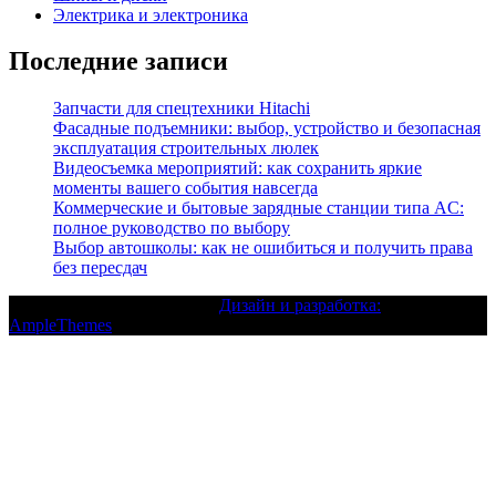
Электрика и электроника
Последние записи
Запчасти для спецтехники Hitachi
Фасадные подъемники: выбор, устройство и безопасная
эксплуатация строительных люлек
Видеосъемка мероприятий: как сохранить яркие
моменты вашего события навсегда
Коммерческие и бытовые зарядные станции типа AC:
полное руководство по выбору
Выбор автошколы: как не ошибиться и получить права
без пересдач
Текст с авторским правом |
Дизайн и разработка:
AmpleThemes