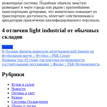
инженерные системы. Подобные объекты зачастую
размещают в черте города или рядом с крупнейшими
транспортными артериями, что значительно повышает их
транспортную доступность, облегчает собственникам и
арендаторам привлечение квалифицированного персонала.
4 отличия light industrial от обычных
складов
Разное
Навигация
В Польше фанаты вывесили антиукраинский баннер на
футбольном матче :: Футбол :: РБК Спорт
по
Названы топ-10 стран для покупки недвижимости
записям
состоятельными россиянами :: Жилье :: РБК Недвижимость
Рубрики
Кузов и салон
Новости
Оптика и свет
Разное
Системы Охлаждения
Шины и диски