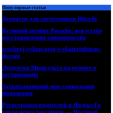
Перейти
Популярные статьи
к
содержимому
Запчасти для спецтехники Hitachi
Кузовной ремонт Porsche: искусство
восстановления совершенства
srochnyj-vykup-avto-v-ekaterinburge-
dorogo
Лицензия Минкульта на ремонт и
реставрацию
Захватывающий мир социальной
инженерии
Регистрация водителей в Яндекс Го
такси через таксопарк — Честный