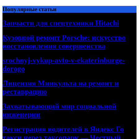
Перейти
Популярные статьи
к
содержимому
Запчасти для спецтехники Hitachi
Кузовной ремонт Porsche: искусство
восстановления совершенства
srochnyj-vykup-avto-v-ekaterinburge-
dorogo
Лицензия Минкульта на ремонт и
реставрацию
Захватывающий мир социальной
инженерии
Регистрация водителей в Яндекс Го
такси через таксопарк — Честный