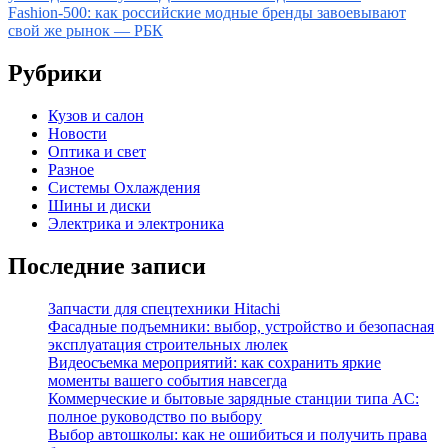
по
Fashion-500: как российские модные бренды завоевывают
записям
свой же рынок — РБК
Рубрики
Кузов и салон
Новости
Оптика и свет
Разное
Системы Охлаждения
Шины и диски
Электрика и электроника
Последние записи
Запчасти для спецтехники Hitachi
Фасадные подъемники: выбор, устройство и безопасная
эксплуатация строительных люлек
Видеосъемка мероприятий: как сохранить яркие
моменты вашего события навсегда
Коммерческие и бытовые зарядные станции типа AC:
полное руководство по выбору
Выбор автошколы: как не ошибиться и получить права