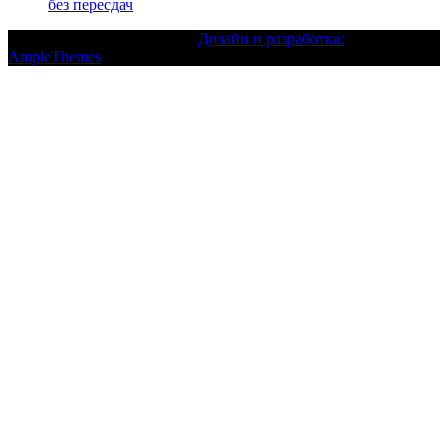
без пересдач
Текст с авторским правом |
Дизайн и разработка:
AmpleThemes