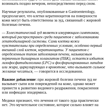
возникать поздно вечером, непосредственно перед сном.
Научные результаты, опубликованные в Gastroenterology,
предполагают, что клетки кератиноцитов на поверхности
кожи могут быть ответственны за зуд, связанный с жировой
болезнью печени.
— Холестатический зуд является изнуряющим симптомом,
который распространен среди пациентов с заболеваниями
гепатобилиарной системы. Сами клетки кожи
чувствительны при определенных условиях, особенно первый
внешний слой клеток, кератиноциты. У пациентов с
определенным типом заболевания печени, называемым
первичным билиарным холангитом (ПБК), остается избыток
лизофосфатидилхолина (LPC) и фосфорилированных липидов
или жира, циркулирующих в кровотоке, что вызывает сильное
желание чесаться,
— говорится в исследовании.
Важное добавление
: при жировой болезни печени зуд не
вызывает сыпи или повреждений на коже, однако может
привести к развитию видимого раздражения, покраснения
или инфекции эпидермиса.
Медики признают, что лечения от такого зуда практически
нет. Это мучительное состояние, которое сильно влияет на