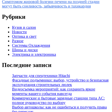
по
Симптомом жировой болезни печени на поздней стадии
записям
могут быть сонливость, забывчивость и тахикардия
Рубрики
Кузов и салон
Новости
Оптика и свет
Разное
Системы Охлаждения
Шины и диски
Электрика и электроника
Последние записи
Запчасти для спецтехники Hitachi
Фасадные подъемники: выбор, устройство и безопасная
эксплуатация строительных люлек
Видеосъемка мероприятий: как сохранить яркие
моменты вашего события навсегда
Коммерческие и бытовые зарядные станции типа AC:
полное руководство по выбору
Выбор автошколы: как не ошибиться и получить права
без пересдач