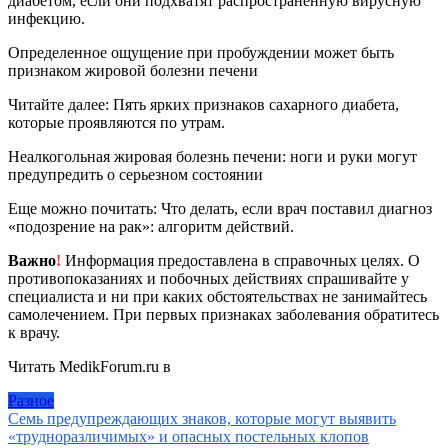
диабетом, если они подхватят распространенную вирусную
инфекцию.
Определенное ощущение при пробуждении может быть
признаком жировой болезни печени
Читайте далее: Пять ярких признаков сахарного диабета,
которые проявляются по утрам.
Неалкогольная жировая болезнь печени: ноги и руки могут
предупредить о серьезном состоянии
Еще можно почитать: Что делать, если врач поставил диагноз
«подозрение на рак»: алгоритм действий.
Важно
!
Информация предоставлена в справочных целях. О
противопоказаниях и побочных действиях спрашивайте у
специалиста и ни при каких обстоятельствах не занимайтесь
самолечением. При первых признаках заболевания обратитесь
к врачу.
Читать MedikForum.ru в
Разное
Навигация
Семь предупреждающих знаков, которые могут выявить
«трудноразличимых» и опасных постельных клопов