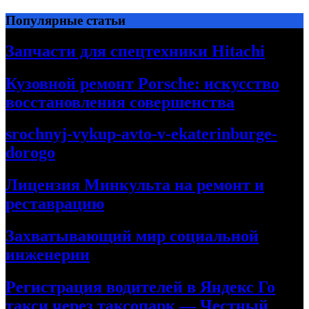
Перейти
Популярные статьи
к
содержимому
Запчасти для спецтехники Hitachi
Кузовной ремонт Porsche: искусство
восстановления совершенства
srochnyj-vykup-avto-v-ekaterinburge-
dorogo
Лицензия Минкульта на ремонт и
реставрацию
Захватывающий мир социальной
инженерии
Регистрация водителей в Яндекс Го
такси через таксопарк — Честный