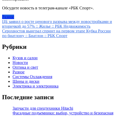
Обсудите новость в телеграм-канале «РБК Спорт».
Разное
Навигация
ЦБ заявил о росте ценового разрыва между новостройками и
вторичкой до 57% :: Жилье :: РБК Недвижимость
по
Серохвостов выиграл спринт на первом этапе Кубка России
записям
по биатлону :: Биатлон :: РБК Спорт
Рубрики
Кузов и салон
Новости
Оптика и свет
Разное
Системы Охлаждения
Шины и диски
Электрика и электроника
Последние записи
Запчасти для спецтехники Hitachi
Фасадные подъемники: выбор, устройство и безопасная