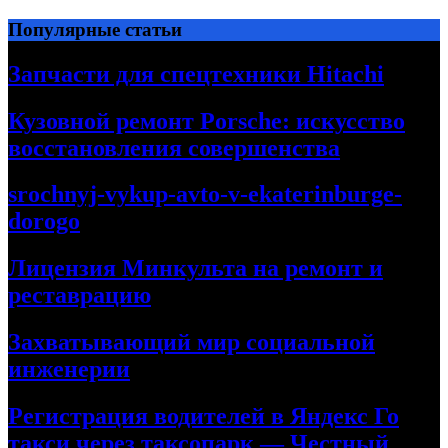
Перейти
Популярные статьи
к
содержимому
Запчасти для спецтехники Hitachi
Кузовной ремонт Porsche: искусство
восстановления совершенства
srochnyj-vykup-avto-v-ekaterinburge-
dorogo
Лицензия Минкульта на ремонт и
реставрацию
Захватывающий мир социальной
инженерии
Регистрация водителей в Яндекс Го
такси через таксопарк — Честный