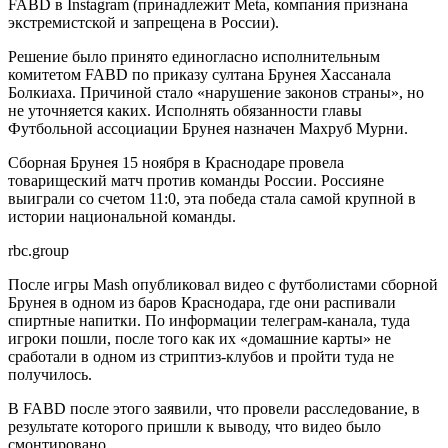
FABD в Instagram (принадлежит Meta, компания признана
экстремистской и запрещена в России).
Решение было принято единогласно исполнительным
комитетом FABD по приказу султана Брунея Хассанала
Болкиаха. Причиной стало «нарушение законов страны», но
не уточняется каких. Исполнять обязанности главы
Футбольной ассоциации Брунея назначен Махруб Мурни.
Сборная Брунея 15 ноября в Краснодаре провела
товарищеский матч против команды России. Россияне
выиграли со счетом 11:0, эта победа стала самой крупной в
истории национальной команды.
rbc.group
После игры Mash опубликовал видео с футболистами сборной
Брунея в одном из баров Краснодара, где они распивали
спиртные напитки. По информации телеграм-канала, туда
игроки пошли, после того как их «домашние карты» не
сработали в одном из стриптиз-клубов и пройти туда не
получилось.
В FABD после этого заявили, что провели расследование, в
результате которого пришли к выводу, что видео было
смонтировано.