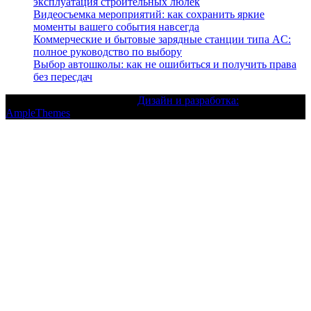
эксплуатация строительных люлек
Видеосъемка мероприятий: как сохранить яркие
моменты вашего события навсегда
Коммерческие и бытовые зарядные станции типа AC:
полное руководство по выбору
Выбор автошколы: как не ошибиться и получить права
без пересдач
Текст с авторским правом |
Дизайн и разработка:
AmpleThemes