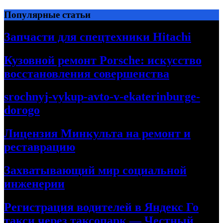
Перейти
Популярные статьи
к
содержимому
Запчасти для спецтехники Hitachi
Кузовной ремонт Porsche: искусство
восстановления совершенства
srochnyj-vykup-avto-v-ekaterinburge-
dorogo
Лицензия Минкульта на ремонт и
реставрацию
Захватывающий мир социальной
инженерии
Регистрация водителей в Яндекс Го
такси через таксопарк — Честный