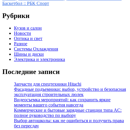
записям
Баскетбол :: РБК Спорт
Рубрики
Кузов и салон
Новости
Оптика и свет
Разное
Системы Охлаждения
Шины и диски
Электрика и электроника
Последние записи
Запчасти для спецтехники Hitachi
Фасадные подъемники: выбор, устройство и безопасная
эксплуатация строительных люлек
Видеосъемка мероприятий: как сохранить яркие
моменты вашего события навсегда
Коммерческие и бытовые зарядные станции типа AC:
полное руководство по выбору
Выбор автошколы: как не ошибиться и получить права
без пересдач