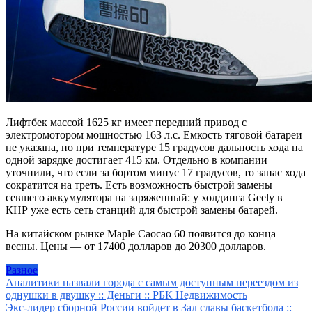
Лифтбек массой 1625 кг имеет передний привод с
электромотором мощностью 163 л.с. Емкость тяговой батареи
не указана, но при температуре 15 градусов дальность хода на
одной зарядке достигает 415 км. Отдельно в компании
уточнили, что если за бортом минус 17 градусов, то запас хода
сократится на треть. Есть возможность быстрой замены
севшего аккумулятора на заряженный: у холдинга Geely в
КНР уже есть сеть станций для быстрой замены батарей.
На китайском рынке Maple Caocao 60 появится до конца
весны. Цены — от 17400 долларов до 20300 долларов.
Разное
Навигация
Аналитики назвали города с самым доступным переездом из
однушки в двушку :: Деньги :: РБК Недвижимость
по
Экс-лидер сборной России войдет в Зал славы баскетбола ::