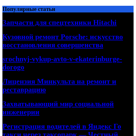
Перейти
Популярные статьи
к
содержимому
Запчасти для спецтехники Hitachi
Кузовной ремонт Porsche: искусство
восстановления совершенства
srochnyj-vykup-avto-v-ekaterinburge-
dorogo
Лицензия Минкульта на ремонт и
реставрацию
Захватывающий мир социальной
инженерии
Регистрация водителей в Яндекс Го
такси через таксопарк — Честный