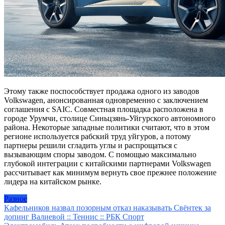
Этому также поспособствует продажа одного из заводов
Volkswagen, анонсированная одновременно с заключением
соглашения с SAIC. Совместная площадка расположена в
городе Урумчи, столице Синьцзянь-Уйгурского автономного
района. Некоторые западные политики считают, что в этом
регионе используется рабский труд уйгуров, а потому
партнеры решили сгладить углы и распрощаться с
вызывающим споры заводом. С помощью максимально
глубокой интеграции с китайскими партнерами Volkswagen
рассчитывает как минимум вернуть свое прежнее положение
лидера на китайском рынке.
Разное
Навигация
Кафельников назвал позорным отказ наказывать Свёнтек за
допинг Валиевой :: Теннис :: РБК Спорт
по