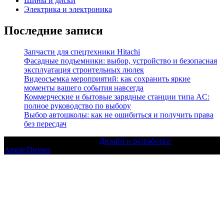
Шины и диски
Электрика и электроника
Последние записи
Запчасти для спецтехники Hitachi
Фасадные подъемники: выбор, устройство и безопасная
эксплуатация строительных люлек
Видеосъемка мероприятий: как сохранить яркие
моменты вашего события навсегда
Коммерческие и бытовые зарядные станции типа AC:
полное руководство по выбору
Выбор автошколы: как не ошибиться и получить права
без пересдач
Текст с авторским правом |
Дизайн и разработка:
AmpleThemes