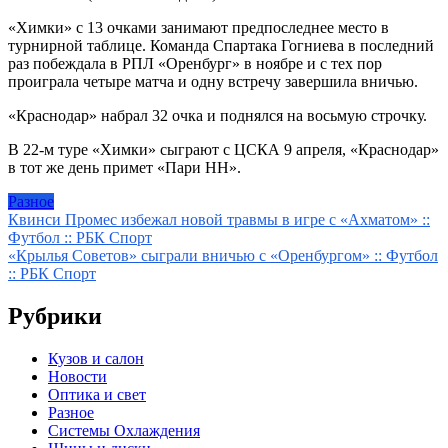
«Химки» с 13 очками занимают предпоследнее место в
турнирной таблице. Команда Спартака Гогниева в последний
раз побеждала в РПЛ «Оренбург» в ноябре и с тех пор
проиграла четыре матча и одну встречу завершила вничью.
«Краснодар» набрал 32 очка и поднялся на восьмую строчку.
В 22-м туре «Химки» сыграют с ЦСКА 9 апреля, «Краснодар»
в тот же день примет «Пари НН».
Разное
Навигация
Квинси Промес избежал новой травмы в игре с «Ахматом» ::
Футбол :: РБК Спорт
по
«Крылья Советов» сыграли вничью с «Оренбургом» :: Футбол
записям
:: РБК Спорт
Рубрики
Кузов и салон
Новости
Оптика и свет
Разное
Системы Охлаждения