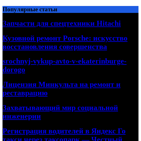
Перейти
Популярные статьи
к
содержимому
Запчасти для спецтехники Hitachi
Кузовной ремонт Porsche: искусство
восстановления совершенства
srochnyj-vykup-avto-v-ekaterinburge-
dorogo
Лицензия Минкульта на ремонт и
реставрацию
Захватывающий мир социальной
инженерии
Регистрация водителей в Яндекс Го
такси через таксопарк — Честный