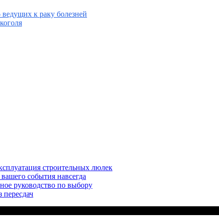
6 ведущих к раку болезней
лкоголя
эксплуатация строительных люлек
 вашего события навсегда
ное руководство по выбору
з пересдач