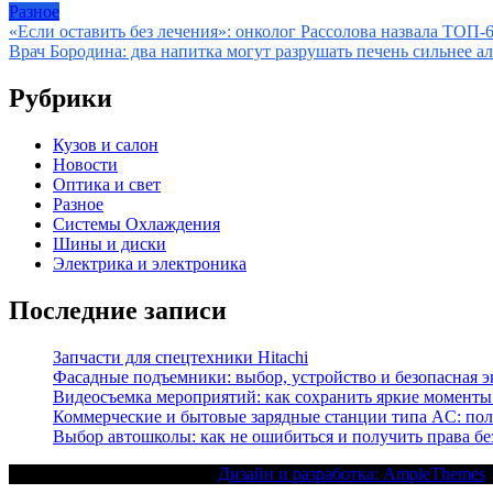
Разное
Навигация
«Если оставить без лечения»: онколог Рассолова назвала ТОП-
Врач Бородина: два напитка могут разрушать печень сильнее а
по
записям
Рубрики
Кузов и салон
Новости
Оптика и свет
Разное
Системы Охлаждения
Шины и диски
Электрика и электроника
Последние записи
Запчасти для спецтехники Hitachi
Фасадные подъемники: выбор, устройство и безопасная 
Видеосъемка мероприятий: как сохранить яркие моменты
Коммерческие и бытовые зарядные станции типа AC: пол
Выбор автошколы: как не ошибиться и получить права бе
Текст с авторским правом |
Дизайн и разработка: AmpleThemes