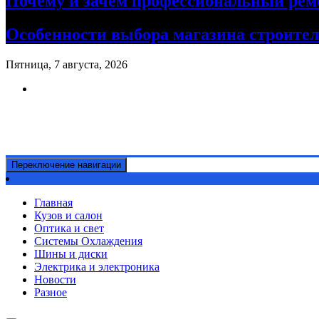
Почему и зачем профессиональный рем
Особенности выбора магазина строите
Пятница, 7 августа, 2026
Ремонт авто своими руками
Информационный портал
Переключение навигации
Главная
Кузов и салон
Оптика и свет
Системы Охлаждения
Шины и диски
Электрика и электроника
Новости
Разное