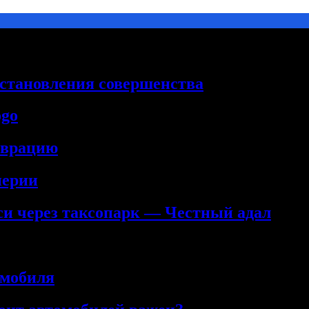
сстановления совершенства
ogo
аврацию
нерии
кси через таксопарк — Честный адал
омобиля