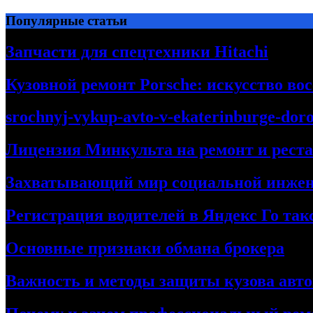
Перейти
Популярные статьи
к
содержимому
Запчасти для спецтехники Hitachi
Кузовной ремонт Porsche: искусство во
srochnyj-vykup-avto-v-ekaterinburge-dor
Лицензия Минкульта на ремонт и рест
Захватывающий мир социальной инже
Регистрация водителей в Яндекс Го та
Основные признаки обмана брокера
Важность и методы защиты кузова авт