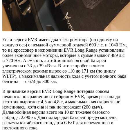
Если версия EVR имеет два электромотора (по одному на
каждую ось) с немалой суммарной отдачей 693 л.с. и 1040 Нм,
то на кроссовер в исполнении EVR Long Range установлены
более экономичные моторы, которые в сумме выдают 489 л.с.
и 720 Нм. А емкость литий-ионной тяговой батареи
увеличена с 33 до 39 кВт∙ч. В итоге пробег в чисто
электрическом режиме вырос со 110 до 171 км (по циклу
WLTP), а максимальная дальность хода с учетом полного бака
бензина — с 674 до 800 км.
В динамике версия EVR Long Range потеряла совсем
немного: по сравнению с гибридом EVR, время разгона до
«сотни» выросло с 4,5 до 4,8 с, а максимальная скорость не
изменилась, хотя она и так не поражает (200 км/ч).
Дальнобойная версия всего на 10 кг тяжелее базового
гибрида: 2290 кг. Для подзарядки батареи предусмотрены
разъемы китайского стандарта GB/T для переменного и
постоянного тока.