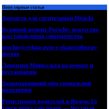
Перейти
Популярные статьи
к
содержимому
Запчасти для спецтехники Hitachi
Кузовной ремонт Porsche: искусство
восстановления совершенства
srochnyj-vykup-avto-v-ekaterinburge-
dorogo
Лицензия Минкульта на ремонт и
реставрацию
Захватывающий мир социальной
инженерии
Регистрация водителей в Яндекс Го
такси через таксопарк — Честный