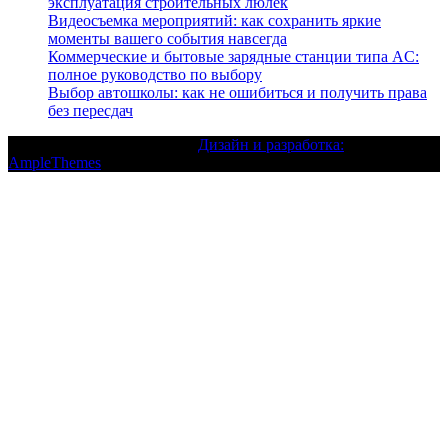
эксплуатация строительных люлек
Видеосъемка мероприятий: как сохранить яркие
моменты вашего события навсегда
Коммерческие и бытовые зарядные станции типа AC:
полное руководство по выбору
Выбор автошколы: как не ошибиться и получить права
без пересдач
Текст с авторским правом |
Дизайн и разработка:
AmpleThemes