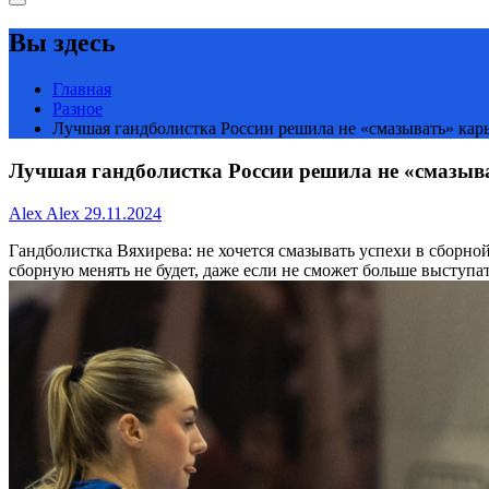
Вы здесь
Главная
Разное
Лучшая гандболистка России решила не «смазывать» карье
Лучшая гандболистка России решила не «смазыват
Alex Alex
29.11.2024
Гандболистка Вяхирева: не хочется смазывать успехи в сборно
сборную менять не будет, даже если не сможет больше выступа