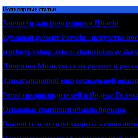
Перейти
Популярные статьи
к
содержимому
Запчасти для спецтехники Hitachi
Кузовной ремонт Porsche: искусство во
srochnyj-vykup-avto-v-ekaterinburge-dor
Лицензия Минкульта на ремонт и рест
Захватывающий мир социальной инже
Регистрация водителей в Яндекс Го та
Основные признаки обмана брокера
Важность и методы защиты кузова авт