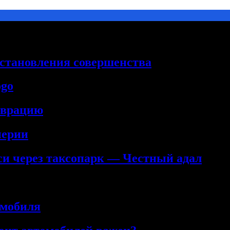
сстановления совершенства
ogo
аврацию
нерии
кси через таксопарк — Честный адал
омобиля