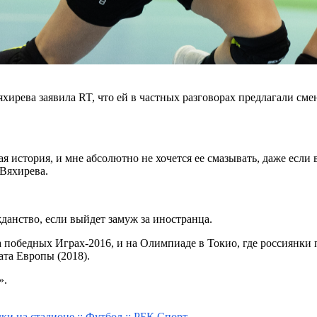
ева заявила RT, что ей в частных разговорах предлагали смени
история, и мне абсолютно не хочется ее смазывать, даже если в
 Вяхирева.
данство, если выйдет замуж за иностранца.
а победных Играх-2016, и на Олимпиаде в Токио, где россиянк
ата Европы (2018).
».
ки на стадионе :: Футбол :: РБК Спорт