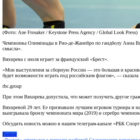
(Фото: Ane Frosaker / Keystone Press Agency / Global Look Press)
Чемпионка Олимпиады в Рио-де-Жанейро по гандболу Анна Вяхир
смысла».
Вяхирева с июля играет за французский «Брест».
«Мои выступления за сборную России — это большая и красивая 
будет возможности играть под российским флагом», — сказала
rbc.group
При этом Вяхирева допустила, что может получить другое граж
Вяхиревой 29 лет. Ее признавали лучшим игроком турнира и н
выигрывала бронзу чемпионата мира (2019) и серебро чемпион
Обсудить новость можно в нашем телеграм-канале «РБК Спорт
Разное
«Ростов» отчитался о ремонте разбитой Станковичем перегород