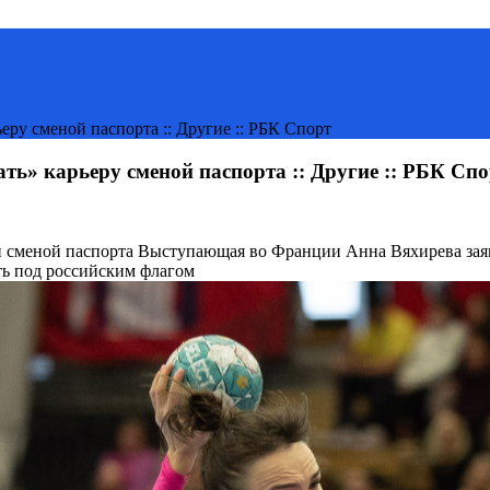
ру сменой паспорта :: Другие :: РБК Спорт
ь» карьеру сменой паспорта :: Другие :: РБК Спо
й сменой паспорта
Выступающая во Франции Анна Вяхирева заяви
ть под российским флагом