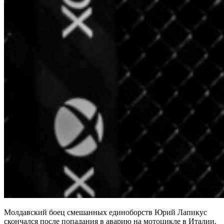
Молдавский боец смешанных единоборств Юрий Лапикус
скончался после попадания в аварию на мотоцикле в Италии.