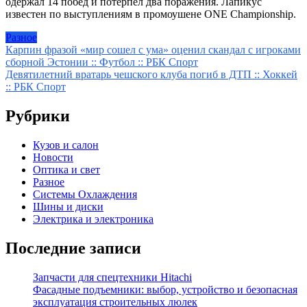
одержал 14 побед и потерпел два поражения. Лапикус
известен по выступлениям в промоушене ONE Championship.
Разное
Навигация
Карпин фразой «мир сошел с ума» оценил скандал с игроками
сборной Эстонии :: Футбол :: РБК Спорт
по
Девятилетний вратарь чешского клуба погиб в ДТП :: Хоккей
записям
:: РБК Спорт
Рубрики
Кузов и салон
Новости
Оптика и свет
Разное
Системы Охлаждения
Шины и диски
Электрика и электроника
Последние записи
Запчасти для спецтехники Hitachi
Фасадные подъемники: выбор, устройство и безопасная
эксплуатация строительных люлек