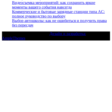
Видеосъемка мероприятий: как сохранить яркие
моменты вашего события навсегда
Коммерческие и бытовые зарядные станции типа AC:
полное руководство по выбору
Выбор автошколы: как не ошибиться и получить права
без пересдач
Текст с авторским правом |
Дизайн и разработка:
AmpleThemes