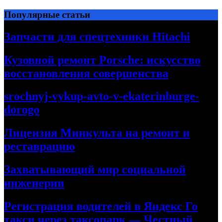
Перейти
Популярные статьи
к
содержимому
Запчасти для спецтехники Hitachi
Кузовной ремонт Porsche: искусство
восстановления совершенства
srochnyj-vykup-avto-v-ekaterinburge-
dorogo
Лицензия Минкульта на ремонт и
реставрацию
Захватывающий мир социальной
инженерии
Регистрация водителей в Яндекс Го
такси через таксопарк — Честный