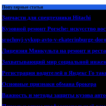
Перейти
Популярные статьи
к
содержимому
Запчасти для спецтехники Hitachi
Кузовной ремонт Porsche: искусство во
srochnyj-vykup-avto-v-ekaterinburge-dor
Лицензия Минкульта на ремонт и рест
Захватывающий мир социальной инже
Регистрация водителей в Яндекс Го та
Основные признаки обмана брокера
Важность и методы защиты кузова авт