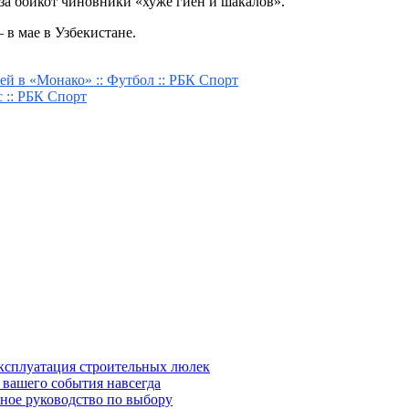
за бойкот чиновники «хуже гиен и шакалов».
в мае в Узбекистане.
ей в «Монако» :: Футбол :: РБК Спорт
с :: РБК Спорт
эксплуатация строительных люлек
 вашего события навсегда
ное руководство по выбору