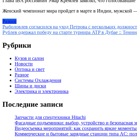
Глава IBA россиянин Умар Кремлев заявлял, что голосовавшие 
Женский чемпионат мира пройдет в марте в Индии, мужской — 
Разное
Навигация
Рыболовлев согласился на уход Петрова с нескольких должност
Рублев одержал победу на старте турнира ATP в Дубае :: Тенни
по
записям
Рубрики
Кузов и салон
Новости
Оптика и свет
Разное
Системы Охлаждения
Шины и диски
Электрика и электроника
Последние записи
Запчасти для спецтехники Hitachi
Фасадные подъемники: выбор, устройство и безопасная 
Видеосъемка мероприятий: как сохранить яркие моменты
Коммерческие и бытовые зарядные станции типа AC: пол