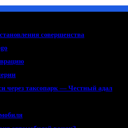
сстановления совершенства
ogo
аврацию
нерии
кси через таксопарк — Честный адал
омобиля