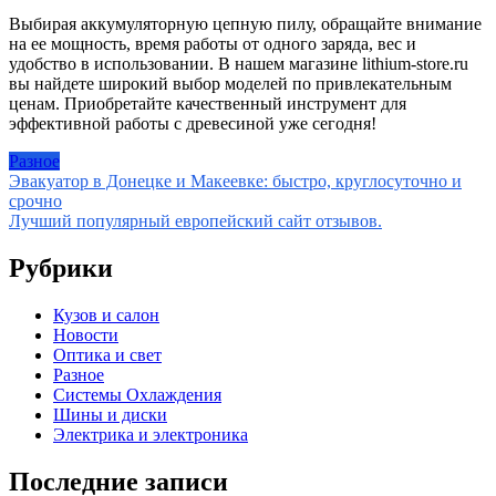
Выбирая аккумуляторную цепную пилу, обращайте внимание
на ее мощность, время работы от одного заряда, вес и
удобство в использовании. В нашем магазине lithium-store.ru
вы найдете широкий выбор моделей по привлекательным
ценам. Приобретайте качественный инструмент для
эффективной работы с древесиной уже сегодня!
Разное
Навигация
Эвакуатор в Донецке и Макеевке: быстро, круглосуточно и
срочно
по
Лучший популярный европейский сайт отзывов.
записям
Рубрики
Кузов и салон
Новости
Оптика и свет
Разное
Системы Охлаждения
Шины и диски
Электрика и электроника
Последние записи