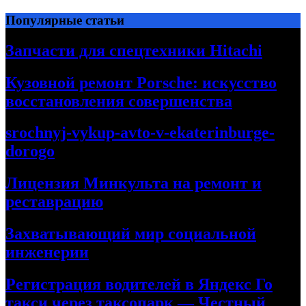
Перейти
Популярные статьи
к
содержимому
Запчасти для спецтехники Hitachi
Кузовной ремонт Porsche: искусство
восстановления совершенства
srochnyj-vykup-avto-v-ekaterinburge-
dorogo
Лицензия Минкульта на ремонт и
реставрацию
Захватывающий мир социальной
инженерии
Регистрация водителей в Яндекс Го
такси через таксопарк — Честный