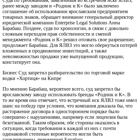
Судя по требованиям, заявленным во встречном иске ЯЛВЗ,
ранее между заводом и «Родник и К» было заключено
соглашение об использовании ярославским предприятием
товарных знаков, обращает внимание генеральный директор
юридической компании Enterprise Legal Solutions Анна
Барабаш. Позднее, судя по хронологии, в связи с довольно
сложным переходом прав собственности и сменой
менеджмента «Родник и К» решил отозвать свое разрешение,
продолжает Барабаш. Для ЯЛВЗ это могло обернуться потерей
вложенных в продвижение инвестиций, а также
невозможностью продажи уже выпущенной продукции,
констатирует она.
Бизнес
Суд запретил разбирательство по торговой марке
водки «Хортиця» на Кипре
По мнению Барабаш, вероятнее всего, суд запретил бы
ярославскому заводу использовать бренды «Родник и К». В
то же время она отмечает, что встречный иск ЯЛВЗ тоже имел
шанс на победу при условии, что компания доказала бы, что
расторжение договора в одностороннем порядке было
совершено с нарушениями, например если лицензия была
безотзывной. Таким образом, обе стороны оказались в
ситуации, когда требования к каждой из них с почти
одинаковой степенью вероятности могли быть
удовлетворены, резюмирует Барабаш.