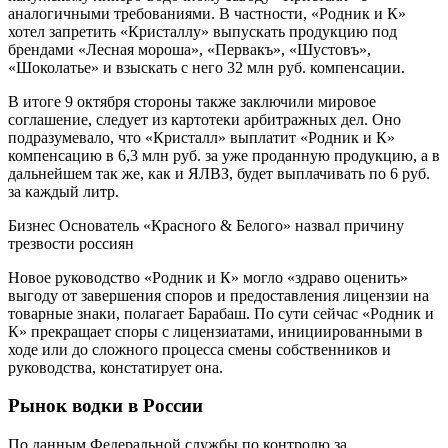
аналогичными требованиями. В частности, «Родник и К»
хотел запретить «Кристаллу» выпускать продукцию под
брендами «Лесная мороша», «Первакъ», «Шустовъ»,
«Шоколатье» и взыскать с него 32 млн руб. компенсации.
В итоге 9 октября стороны также заключили мировое
соглашение, следует из картотеки арбитражных дел. Оно
подразумевало, что «Кристалл» выплатит «Родник и К»
компенсацию в 6,3 млн руб. за уже проданную продукцию, а в
дальнейшем так же, как и ЯЛВЗ, будет выплачивать по 6 руб.
за каждый литр.
Бизнес
Основатель «Красного & Белого» назвал причину
трезвости россиян
Новое руководство «Родник и К» могло «здраво оценить»
выгоду от завершения споров и предоставления лицензии на
товарные знаки, полагает Барабаш. По сути сейчас «Родник и
К» прекращает споры с лицензиатами, инициированными в
ходе или до сложного процесса смены собственников и
руководства, констатирует она.
Рынок водки в России
По данным Федеральной службы по контролю за