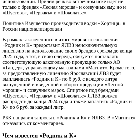
использовании. Причем речь во встречном иске идет не
только о брендах «Лесная мороша» и созвучных ему, но и
«Шустовъ», «Первакъ» и «Шоколатье».
Политика
Имущество производителя водки «Хортиця» в
России национализировали
В рамках заключенного в итоге мирового соглашения
«Родник и К» предоставит ЯЛВЗ неисключительную
лицензию на использование своих брендов сроком до конца
2025 года, а тот, в свою очередь, обязуется поставлять
соответствующую алкогольную продукцию только АО
«Тандер», управляющему магазинами «Магнит». Кроме того,
за предоставленную лицензию Ярославский ЛВЗ будет
выплачивать «Родник и К» по 6 руб. с каждого литра
выпущенной и введенной в оборот продукции «Лесной
мороши» и созвучных марок. Спиртное под брендами
«Шустовъ», «Первакъ» и «Шоколатье» ЯЛВЗ должен
распродать до конца 2024 года и также заплатить «Родник и
К» по 6 руб. за каждый литр.
РБК направил запросы в «Родник и К» и ЯЛВЗ. В «Магните»
отказались от комментариев.
Чем известен «Родник и К»