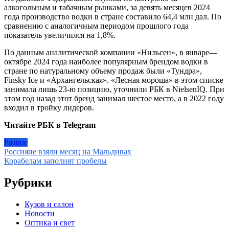
алкогольным и табачным рынками, за девять месяцев 2024
года производство водки в стране составило 64,4 млн дал. По
сравнению с аналогичным периодом прошлого года
показатель увеличился на 1,8%.
По данным аналитической компании «Нильсен», в январе—
октябре 2024 года наиболее популярным брендом водки в
стране по натуральному объему продаж были «Тундра»,
Finsky Ice и «Архангельская». «Лесная мороша» в этом списке
занимала лишь 23-ю позицию, уточнили РБК в NielsenIQ. При
этом год назад этот бренд занимал шестое место, а в 2022 году
входил в тройку лидеров.
Читайте РБК в Telegram
Разное
Навигация
Россияне взяли месяц на Мальдивах
Корабелам заполнят пробелы
по
записям
Рубрики
Кузов и салон
Новости
Оптика и свет