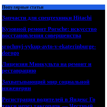
Перейти
Популярные статьи
к
содержимому
Запчасти для спецтехники Hitachi
Кузовной ремонт Porsche: искусство
восстановления совершенства
srochnyj-vykup-avto-v-ekaterinburge-
dorogo
Лицензия Минкульта на ремонт и
реставрацию
Захватывающий мир социальной
инженерии
Регистрация водителей в Яндекс Го
такси через таксопарк — Честный