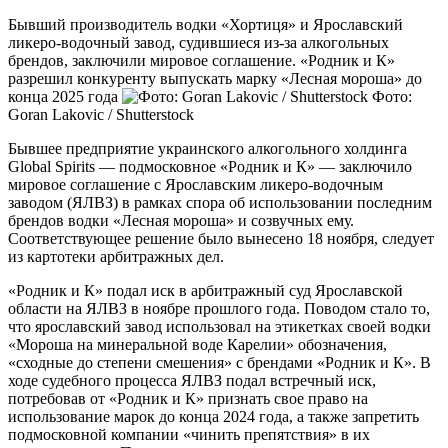
Бывший производитель водки «Хортиця» и Ярославский
ликеро-водочный завод, судившиеся из-за алкогольных
брендов, заключили мировое соглашение. «Родник и К»
разрешил конкуренту выпускать марку «Лесная мороша» до
конца 2025 года
Фото:
Goran Lakovic / Shutterstock
Бывшее предприятие украинского алкогольного холдинга
Global Spirits — подмосковное «Родник и К» — заключило
мировое соглашение с Ярославским ликеро-водочным
заводом (ЯЛВЗ) в рамках спора об использовании последним
брендов водки «Лесная мороша» и созвучных ему.
Соответствующее решение было вынесено 18 ноября, следует
из картотеки арбитражных дел.
«Родник и К» подал иск в арбитражный суд Ярославской
области на ЯЛВЗ в ноябре прошлого года. Поводом стало то,
что ярославский завод использовал на этикетках своей водки
«Мороша на минеральной воде Карелии» обозначения,
«сходные до степени смешения» с брендами «Родник и К». В
ходе судебного процесса ЯЛВЗ подал встречный иск,
потребовав от «Родник и К» признать свое право на
использование марок до конца 2024 года, а также запретить
подмосковной компании «чинить препятствия» в их