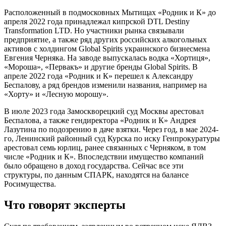
Расположенный в подмосковных Мытищах «Родник и К» до
апреля 2022 года принадлежал кипрской DTL Destiny
Transformation LTD. Но участники рынка связывали
предприятие, а также ряд других российских алкогольных
активов с холдингом Global Spirits украинского бизнесмена
Евгения Черняка. На заводе выпускалась водка «Хортиця»,
«Мороша», «Первакъ» и другие бренды Global Spirits. В
апреле 2022 года «Родник и К» перешел к Александру
Беспалову, а ряд брендов изменили названия, например на
«Хорту» и «Лесную морошу».
В июле 2023 года Замоскворецкий суд Москвы арестовал
Беспалова, а также гендиректора «Родник и К» Андрея
Лазутина по подозрению в даче взятки. Через год, в мае 2024-
го, Ленинский районный суд Курска по иску Генпрокуратуры
арестовал семь юрлиц, ранее связанных с Черняком, в том
числе «Родник и К». Впоследствии имущество компаний
было обращено в доход государства. Сейчас все эти
структуры, по данным СПАРК, находятся на балансе
Росимущества.
Что говорят эксперты