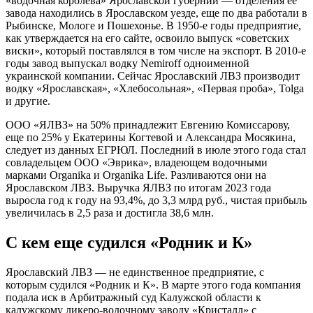
«водочная королева» Ярославской губернии — отделения ее
завода находились в Ярославском уезде, еще по два работали в
Рыбинске, Мологе и Пошехонье. В 1950-е годы предприятие,
как утверждается на его сайте, освоило выпуск «советских
виски», который поставлялся в том числе на экспорт. В 2010-е
годы завод выпускал водку Nemiroff одноименной
украинской компании. Сейчас Ярославский ЛВЗ производит
водку «Ярославская», «Хлебосольная», «Первая проба», Tolga
и другие.
ООО «ЯЛВЗ» на 50% принадлежит Евгению Комиссарову,
еще по 25% у Екатерины Когтевой и Александра Мосякина,
следует из данных ЕГРЮЛ. Последний в июле этого года стал
совладельцем ООО «Эврика», владеющем водочными
марками Organika и Organika Life. Разливаются они на
Ярославском ЛВЗ. Выручка ЯЛВЗ по итогам 2023 года
выросла год к году на 93,4%, до 3,3 млрд руб., чистая прибыль
увеличилась в 2,5 раза и достигла 38,6 млн.
С кем еще судился «Родник и К»
Ярославский ЛВЗ — не единственное предприятие, с
которым судился «Родник и К». В марте этого года компания
подала иск в Арбитражный суд Калужской области к
калужскому ликеро-водочному заводу «Кристалл» с