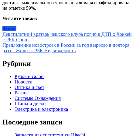
достигла максимального уровня для января и зафиксирована
на отметке 59%.
Читайте также:
Разное
Навигация
Девятилетний вратарь чешского клуба погиб в ДТП :: Хоккей
:: РБК Спорт
по
Предложение новостроек в России за год выросло в полтора
записям
раза :: Жилье :: РБК Недвижимость
Рубрики
Кузов и салон
Новости
Оптика и свет
Разное
Системы Охлаждения
Шины и диски
Электрика и электроника
Последние записи
Запчасти для спецтехники Hitachi