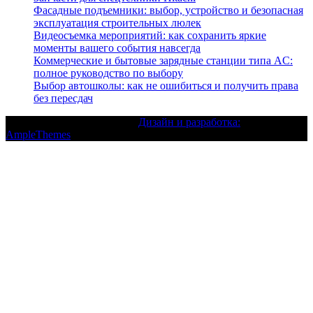
Фасадные подъемники: выбор, устройство и безопасная
эксплуатация строительных люлек
Видеосъемка мероприятий: как сохранить яркие
моменты вашего события навсегда
Коммерческие и бытовые зарядные станции типа AC:
полное руководство по выбору
Выбор автошколы: как не ошибиться и получить права
без пересдач
Текст с авторским правом |
Дизайн и разработка:
AmpleThemes