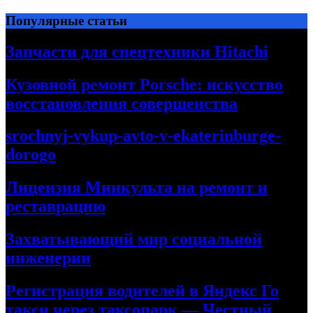
Перейти
Популярные статьи
к
содержимому
Запчасти для спецтехники Hitachi
Кузовной ремонт Porsche: искусство
восстановления совершенства
srochnyj-vykup-avto-v-ekaterinburge-
dorogo
Лицензия Минкульта на ремонт и
реставрацию
Захватывающий мир социальной
инженерии
Регистрация водителей в Яндекс Го
такси через таксопарк — Честный