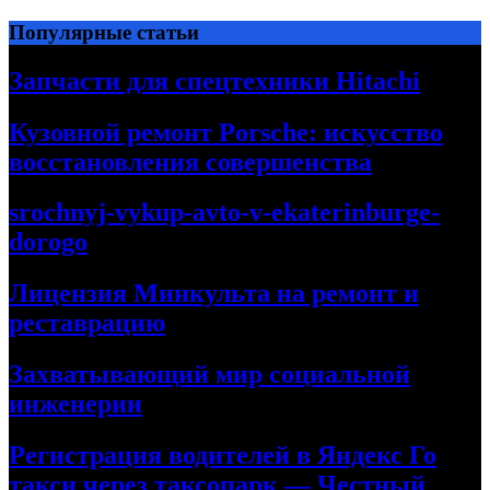
Перейти
Популярные статьи
к
содержимому
Запчасти для спецтехники Hitachi
Кузовной ремонт Porsche: искусство
восстановления совершенства
srochnyj-vykup-avto-v-ekaterinburge-
dorogo
Лицензия Минкульта на ремонт и
реставрацию
Захватывающий мир социальной
инженерии
Регистрация водителей в Яндекс Го
такси через таксопарк — Честный