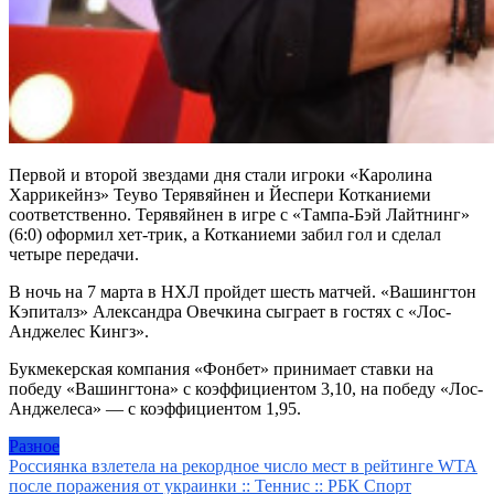
Первой и второй звездами дня стали игроки «Каролина
Харрикейнз» Теуво Терявяйнен и Йеспери Котканиеми
соответственно. Терявяйнен в игре с «Тампа-Бэй Лайтнинг»
(6:0) оформил хет-трик, а Котканиеми забил гол и сделал
четыре передачи.
В ночь на 7 марта в НХЛ пройдет шесть матчей. «Вашингтон
Кэпиталз» Александра Овечкина сыграет в гостях с «Лос-
Анджелес Кингз».
Букмекерская компания «Фонбет» принимает ставки на
победу «Вашингтона» с коэффициентом 3,10, на победу «Лос-
Анджелеса» — с коэффициентом 1,95.
Разное
Навигация
Россиянка взлетела на рекордное число мест в рейтинге WTA
после поражения от украинки :: Теннис :: РБК Спорт