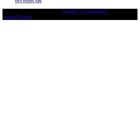
без пересдач
Текст с авторским правом |
Дизайн и разработка:
AmpleThemes