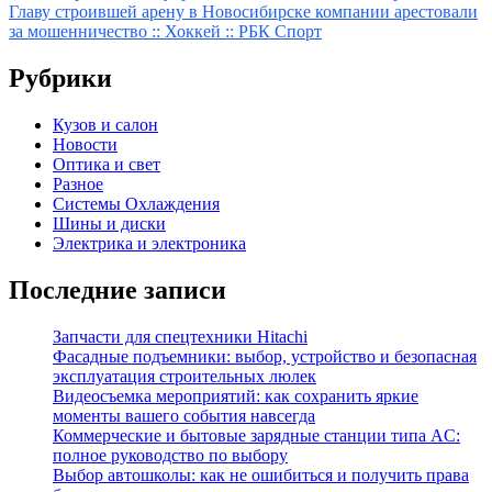
по
Главу строившей арену в Новосибирске компании арестовали
записям
за мошенничество :: Хоккей :: РБК Спорт
Рубрики
Кузов и салон
Новости
Оптика и свет
Разное
Системы Охлаждения
Шины и диски
Электрика и электроника
Последние записи
Запчасти для спецтехники Hitachi
Фасадные подъемники: выбор, устройство и безопасная
эксплуатация строительных люлек
Видеосъемка мероприятий: как сохранить яркие
моменты вашего события навсегда
Коммерческие и бытовые зарядные станции типа AC:
полное руководство по выбору
Выбор автошколы: как не ошибиться и получить права