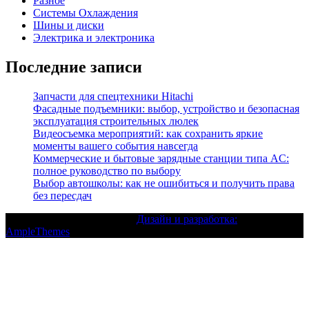
Разное
Системы Охлаждения
Шины и диски
Электрика и электроника
Последние записи
Запчасти для спецтехники Hitachi
Фасадные подъемники: выбор, устройство и безопасная
эксплуатация строительных люлек
Видеосъемка мероприятий: как сохранить яркие
моменты вашего события навсегда
Коммерческие и бытовые зарядные станции типа AC:
полное руководство по выбору
Выбор автошколы: как не ошибиться и получить права
без пересдач
Текст с авторским правом |
Дизайн и разработка:
AmpleThemes