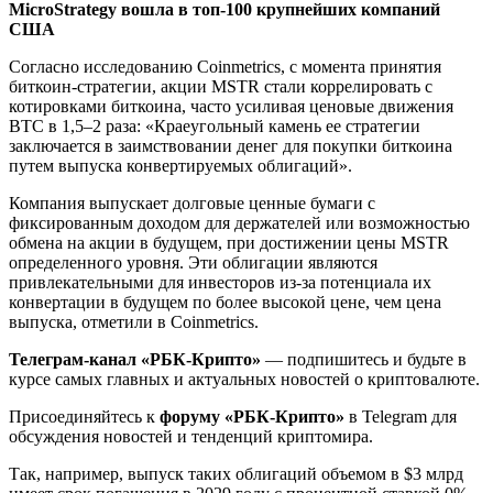
MicroStrategy вошла в топ-100 крупнейших компаний
США
Согласно исследованию Coinmetrics, с момента принятия
биткоин-стратегии, акции MSTR стали коррелировать с
котировками биткоина, часто усиливая ценовые движения
BTC в 1,5–2 раза: «Краеугольный камень ее стратегии
заключается в заимствовании денег для покупки биткоина
путем выпуска конвертируемых облигаций».
Компания выпускает долговые ценные бумаги с
фиксированным доходом для держателей или возможностью
обмена на акции в будущем, при достижении цены MSTR
определенного уровня. Эти облигации являются
привлекательными для инвесторов из-за потенциала их
конвертации в будущем по более высокой цене, чем цена
выпуска, отметили в Coinmetrics.
Телеграм-канал «РБК-Крипто»
— подпишитесь и будьте в
курсе самых главных и актуальных новостей о криптовалюте.
Присоединяйтесь к
форуму «РБК-Крипто»
в Telegram для
обсуждения новостей и тенденций криптомира.
Так, например, выпуск таких облигаций объемом в $3 млрд