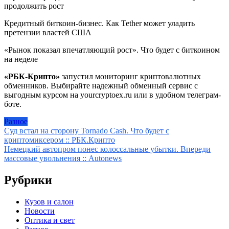
продолжить рост
Кредитный биткоин-бизнес. Как Tether может уладить
претензии властей США
«Рынок показал впечатляющий рост». Что будет с биткоином
на неделе
«РБК-Крипто»
запустил мониторинг криптовалютных
обменников. Выбирайте надежный обменный сервис с
выгодным курсом на yourcryptoex.ru или в удобном телеграм-
боте.
Разное
Навигация
Суд встал на сторону Tornado Cash. Что будет с
криптомиксером :: РБК.Крипто
по
Немецкий автопром понес колоссальные убытки. Впереди
записям
массовые увольнения :: Autonews
Рубрики
Кузов и салон
Новости
Оптика и свет