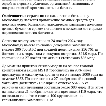
одной из первых публичных организаций, заявивших о
покупке главной криптовалюты на баланс.
Особенностью стратегии
по накоплению биткоина у
MicroStrategy является привлечение заемных средств для
покупки монет. Компания периодически размещает долговые
ценные бумаги со сроком погашения в несколько лет с целью
наращивания запасов биткоина.
Согласно
отчету компании от 24 ноября 2024 года
MicroStrategy вместе со своими дочерними компаниями
владеет 386 700 BTC при средней цене покупки $56 761 за
биткоин, на которые она совокупно потратила $21,9 млрд. По
состоянию на 27 ноября эти активы стоят около $36 млрд.
До момента принятия бизнес-модели на основе главной
криптовалюты акции MSTR торговались на 95% ниже
предыдущего максимума, достигнутого в январе 2000 года на
отметке $333. По состоянию на 27 ноября новый ценовой
максимум достигнут 21 ноября на отметке $543. А ее
рыночная капитализация составила около $80 млрд. При этом
на пике цены 21 ноября, показатель превышал $110 млрд, что
позволило ей
войти в список 100 крупнейших по
капитализации компаний США.