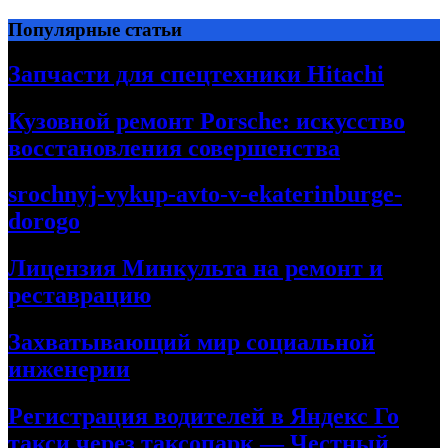
Перейти
Популярные статьи
к
содержимому
Запчасти для спецтехники Hitachi
Кузовной ремонт Porsche: искусство
восстановления совершенства
srochnyj-vykup-avto-v-ekaterinburge-
dorogo
Лицензия Минкульта на ремонт и
реставрацию
Захватывающий мир социальной
инженерии
Регистрация водителей в Яндекс Го
такси через таксопарк — Честный