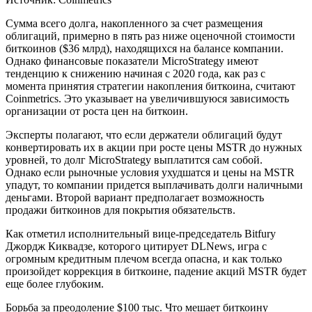
Сумма всего долга, накопленного за счет размещения
облигаций, примерно в пять раз ниже оценочной стоимости
биткоинов ($36 млрд), находящихся на балансе компании.
Однако финансовые показатели MicroStrategy имеют
тенденцию к снижению начиная с 2020 года, как раз с
момента принятия стратегии накопления биткоина, считают
Coinmetrics. Это указывает на увеличившуюся зависимость
организации от роста цен на биткоин.
Эксперты полагают, что если держатели облигаций будут
конвертировать их в акции при росте цены MSTR до нужных
уровней, то долг MicroStrategy выплатится сам собой.
Однако если рыночные условия ухудшатся и цены на MSTR
упадут, то компании придется выплачивать долги наличными
деньгами. Второй вариант предполагает возможность
продажи биткоинов для покрытия обязательств.
Как отметил исполнительный вице-председатель Bitfury
Джордж Киквадзе, которого
цитирует DLNews, игра с
огромным кредитным плечом всегда опасна, и как только
произойдет коррекция в биткоине, падение акций MSTR будет
еще более глубоким.
Борьба за преодоление $100 тыс. Что мешает биткоину