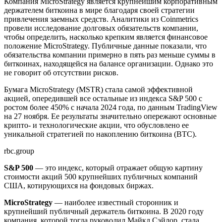
Компания MicroStrategy является крупнейшим корпоративным
держателем биткоина в мире благодаря своей стратегии
привлечения заемных средств. Аналитики из Coinmetrics
провели исследование долговых обязательств компании,
чтобы определить, насколько крепким является финансовое
положение MicroStrategy. Публичные данные показали, что
обязательства компании примерно в пять раз меньше суммы в
биткоинах, находящейся на балансе организации. Однако это
не говорит об отсутствии рисков.
Бумага MicroStrategy (MSTR) стала самой эффективной
акцией, опередившей все остальные из индекса S&P 500 с
ростом более 450% с начала 2024 года, по
данным TradingView
на 27 ноября. Ее результаты значительно опережают основные
крипто- и технологические акции, что обусловлено ее
уникальной стратегией по накоплению биткоина (BTC).
rbc.group
S&P 500
— это индекс, который отражает общую картину
стоимости акций 500 крупнейших публичных компаний
США, котирующихся на фондовых биржах.
MicroStrategy
— наиболее известный сторонник и
крупнейший публичный держатель биткоина. В 2020 году
компания, которой тогда руководил Майкл Сэйлор, стала