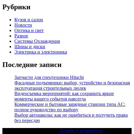
Рубрики
Кузов и салон
Новости
Оптика и свет
Разное
Системы Охлаждения
Шины и диски
Электрика и электроника
Последние записи
Запчасти для спецтехники Hitachi
Фасадные подъемники: выбор, устройство и безопасная
эксплуатация строительных люлек
Видеосъемка мероприятий: как сохранить яркие
моменты вашего события навсегда
Коммерческие и бытовые зарядные станции типа AC:
полное руководство по выбору
Выбор автошколы: как не ошибиться и получить права
без пересдач
Текст с авторским правом |
Дизайн и разработка: