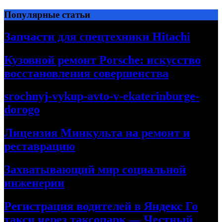
Перейти
Популярные статьи
к
содержимому
Запчасти для спецтехники Hitachi
Кузовной ремонт Porsche: искусство
восстановления совершенства
srochnyj-vykup-avto-v-ekaterinburge-
dorogo
Лицензия Минкульта на ремонт и
реставрацию
Захватывающий мир социальной
инженерии
Регистрация водителей в Яндекс Го
такси через таксопарк — Честный