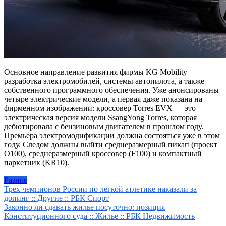
Основное направление развития фирмы KG Mobility —
разработка электромобилей, системы автопилота, а также
собственного программного обеспечения. Уже анонсированы
четыре электрические модели, а первая даже показана на
фирменном изображении: кроссовер Torres EVX — это
электрическая версия модели SsangYong Torres, которая
дебютировала с бензиновым двигателем в прошлом году.
Премьера электромодификации должна состояться уже в этом
году. Следом должны выйти среднеразмерный пикап (проект
O100), среднеразмерный кроссовер (F100) и компактный
паркетник (KR10).
Разное
Навигация
Трех чемпионов России по легкой атлетике наказали за
допинг :: Другие :: РБК Спорт
по
Законно ли сдавать жилье посуточно: позиция
записям
Конституционного суда :: Жилье :: РБК Недвижимость