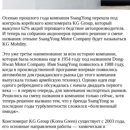
Осенью прошлого года компания SsangYong перешла под
контроль корейского конгломерата KG Group, который
выкупил 62% акций терпящего бедствие автопроизводителя.
И теперь на собрании акционеров принято решение о смене
названия: отныне SsangYong Motor Company будет называться
KG Mobility.
Это уже третье наименование за всю историю компании,
которая была основана еще в 1954 году под названием Dong-
Hwan Motor Company. Имя SsangYong появилось в 1988 году,
когда в производственной программе впервые появились
автомобили для гражданского рынка (до этого компания
выпускала только армейскую технику). Однако идея еще
одного ребрендинга обсуждалась с начала двадцать первого
века — в первую очередь, для завоевания экспортных рынков.
Решились на смену названия в компании только сейчас, хотя
теперь решение вызвано тем, что у бренда SsangYong за
последние годы турбулентности сложился «болезненный
имидж».
Конгломерат KG Group (Korea Green) существует с 2003 года,
его основные направления работы — химическая и