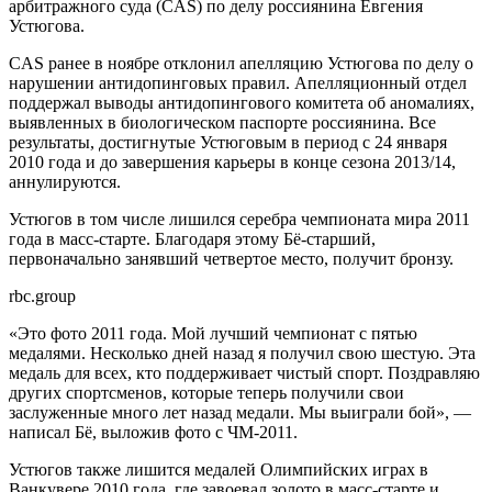
арбитражного суда (CAS) по делу россиянина Евгения
Устюгова.
CAS ранее в ноябре отклонил апелляцию Устюгова по делу о
нарушении антидопинговых правил. Апелляционный отдел
поддержал выводы антидопингового комитета об аномалиях,
выявленных в биологическом паспорте россиянина. Все
результаты, достигнутые Устюговым в период с 24 января
2010 года и до завершения карьеры в конце сезона 2013/14,
аннулируются.
Устюгов в том числе лишился серебра чемпионата мира 2011
года в масс-старте. Благодаря этому Бё-старший,
первоначально занявший четвертое место, получит бронзу.
rbc.group
«Это фото 2011 года. Мой лучший чемпионат с пятью
медалями. Несколько дней назад я получил свою шестую. Эта
медаль для всех, кто поддерживает чистый спорт. Поздравляю
других спортсменов, которые теперь получили свои
заслуженные много лет назад медали. Мы выиграли бой», —
написал Бё, выложив фото с ЧМ-2011.
Устюгов также лишится медалей Олимпийских играх в
Ванкувере 2010 года, где завоевал золото в масс-старте и