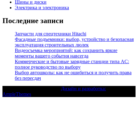
Шины и диски
Электрика и электроника
Последние записи
Запчасти для спецтехники Hitachi
Фасадные подъемники: выбор, устройство и безопасная
эксплуатация строительных люлек
Видеосъемка мероприятий: как сохранить яркие
моменты вашего события навсегда
Коммерческие и бытовые зарядные станции типа AC:
полное руководство по выбору
Выбор автошколы: как не ошибиться и получить права
без пересдач
Текст с авторским правом |
Дизайн и разработка:
AmpleThemes