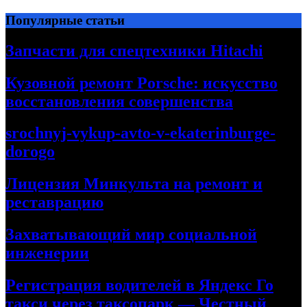
Перейти
Популярные статьи
к
содержимому
Запчасти для спецтехники Hitachi
Кузовной ремонт Porsche: искусство
восстановления совершенства
srochnyj-vykup-avto-v-ekaterinburge-
dorogo
Лицензия Минкульта на ремонт и
реставрацию
Захватывающий мир социальной
инженерии
Регистрация водителей в Яндекс Го
такси через таксопарк — Честный