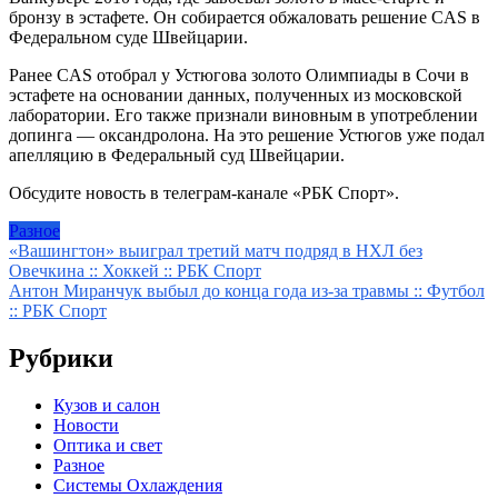
бронзу в эстафете. Он собирается обжаловать решение CAS в
Федеральном суде Швейцарии.
Ранее CAS отобрал у Устюгова золото Олимпиады в Сочи в
эстафете на основании данных, полученных из московской
лаборатории. Его также признали виновным в употреблении
допинга — оксандролона. На это решение Устюгов уже подал
апелляцию в Федеральный суд Швейцарии.
Обсудите новость в телеграм-канале «РБК Спорт».
Разное
Навигация
«Вашингтон» выиграл третий матч подряд в НХЛ без
Овечкина :: Хоккей :: РБК Спорт
по
Антон Миранчук выбыл до конца года из-за травмы :: Футбол
записям
:: РБК Спорт
Рубрики
Кузов и салон
Новости
Оптика и свет
Разное
Системы Охлаждения