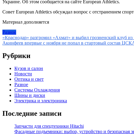
Украине. Об этом сообщается на сайте European Athletics.
Совет European Athletics обсуждал вопрос с отстранением спор
Материал дополняется
Разное
Навигация
«Краснодар» разгромил «Ахмат» и выбил грозненский клуб из К
Акинфеев впервые с ноября не попал в стартовый состав ЦСКА
по
записям
Рубрики
Кузов и салон
Новости
Оптика и свет
Разное
Системы Охлаждения
Шины и диски
Электрика и электроника
Последние записи
Запчасти для спецтехники Hitachi
Фасадные подъемники: выбор, устройство и безопасная 