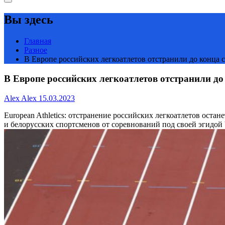
Вы здесь
Главная
Разное
В Европе российских легкоатлетов отстранили до конца с
В Европе российских легкоатлетов отстранили до
Alex Alex
15.03.2023
European Athletics: отстранение российских легкоатлетов остан
и белорусских спортсменов от соревнований под своей эгидой