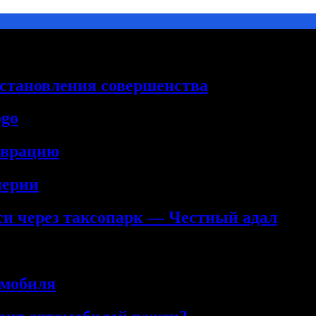
сстановления совершенства
ogo
аврацию
нерии
кси через таксопарк — Честный адал
омобиля