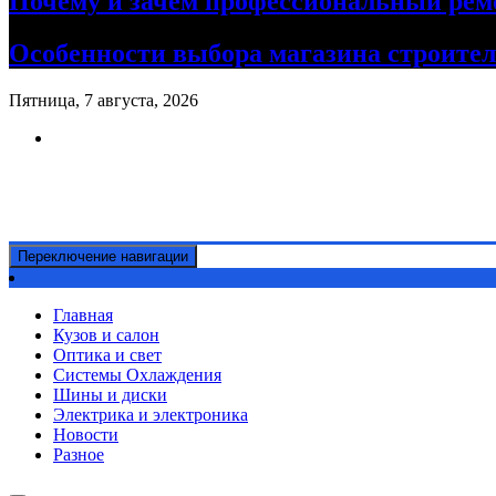
Почему и зачем профессиональный рем
Особенности выбора магазина строите
Пятница, 7 августа, 2026
Ремонт авто своими руками
Информационный портал
Переключение навигации
Главная
Кузов и салон
Оптика и свет
Системы Охлаждения
Шины и диски
Электрика и электроника
Новости
Разное