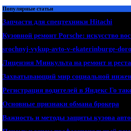
Перейти
Популярные статьи
к
содержимому
Запчасти для спецтехники Hitachi
Кузовной ремонт Porsche: искусство во
srochnyj-vykup-avto-v-ekaterinburge-dor
Лицензия Минкульта на ремонт и рест
Захватывающий мир социальной инже
Регистрация водителей в Яндекс Го та
Основные признаки обмана брокера
Важность и методы защиты кузова авт