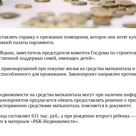
ставлять справку о признании помещения, которое они хотят к
нижней палаты парламента.
цкин, заместитель председателя комитета Госдумы по строител
рственной поддержки семей, имеющих детей».
е правонарушений при покупке жилья на средства маткапитала и 
способленного для проживания. Законопроект направлен против
 недвижимости на средства маткапитала могут при наличии инф
 законопроектом предлагается обязать предоставлять решение о
распоряжении средствами маткапитала, поясняется в документе.
а составляет 631 тыс. руб., а при рождении второго ребенка — 
йте в материале «РБК-Недвижимости».