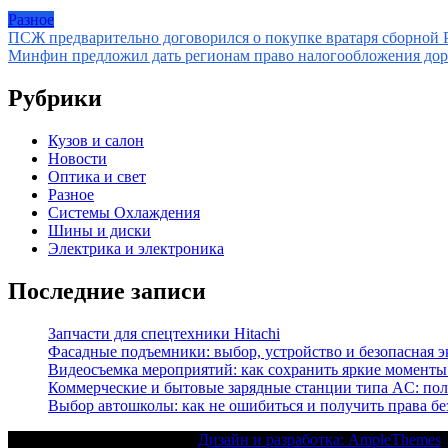
Разное
Навигация
ПСЖ предварительно договорился о покупке вратаря сборной Р
Минфин предложил дать регионам право налогообложения доро
по
записям
Рубрики
Кузов и салон
Новости
Оптика и свет
Разное
Системы Охлаждения
Шины и диски
Электрика и электроника
Последние записи
Запчасти для спецтехники Hitachi
Фасадные подъемники: выбор, устройство и безопасная 
Видеосъемка мероприятий: как сохранить яркие моменты
Коммерческие и бытовые зарядные станции типа AC: пол
Выбор автошколы: как не ошибиться и получить права бе
Текст с авторским правом |
Дизайн и разработка: AmpleThemes