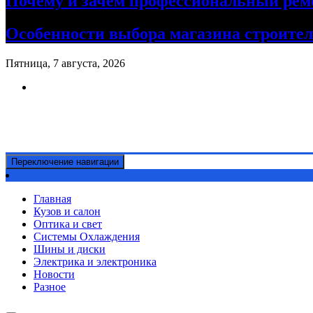
Почему и зачем профессиональный рем
Особенности выбора магазина строите
Пятница, 7 августа, 2026
Ремонт авто своими руками
Информационный портал
Переключение навигации
Главная
Кузов и салон
Оптика и свет
Системы Охлаждения
Шины и диски
Электрика и электроника
Новости
Разное