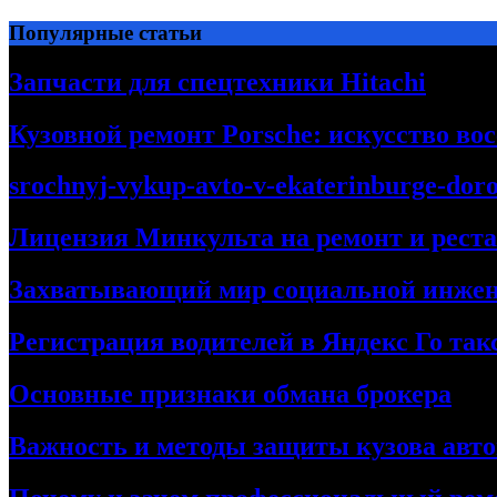
Перейти
Популярные статьи
к
содержимому
Запчасти для спецтехники Hitachi
Кузовной ремонт Porsche: искусство во
srochnyj-vykup-avto-v-ekaterinburge-dor
Лицензия Минкульта на ремонт и рест
Захватывающий мир социальной инже
Регистрация водителей в Яндекс Го та
Основные признаки обмана брокера
Важность и методы защиты кузова авт