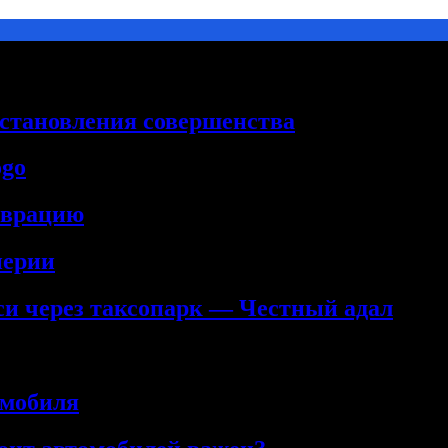
сстановления совершенства
ogo
аврацию
нерии
кси через таксопарк — Честный адал
омобиля