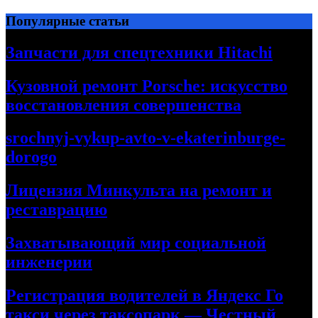
Перейти
Популярные статьи
к
содержимому
Запчасти для спецтехники Hitachi
Кузовной ремонт Porsche: искусство
восстановления совершенства
srochnyj-vykup-avto-v-ekaterinburge-
dorogo
Лицензия Минкульта на ремонт и
реставрацию
Захватывающий мир социальной
инженерии
Регистрация водителей в Яндекс Го
такси через таксопарк — Честный