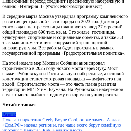
Пешеходный переход соединит Пресненскую набережную и
башню «Империя II»
(Фото: Москомстройинвест)
В середине марта Москва утвердила программу комплексного
развития центральной части города на 2023 год. До конца
этого года в центре столицы планируется ввод 27 строений
общей площадью 690 тыс. кв. м. Это жилье, гостиницы,
культурные, спортивные и социальные объекты, а также 3,3
тыс. машино-мест и пять сооружений транспортной
инфраструктуры. Все работы будут проходить в рамках
государственной программы «Градостроительная политика».
На этой неделе мэр Москвы Собянин анонсировал
строительство в 2025 году нового моста через Яузу. Мост
свяжет Рубцовскую и Госпитальную набережные, а основой
конструкции станет смотровая площадка — амфитеатр над
водой. Строительство моста — это часть плана развития
территории МГТУ им. Баумана. На Рубцовской набережной
спуск с моста выйдет к одному из корпусов университета.
Читайте также:
Разное
Навигация
Показан паркетник Geely Boyue Cool, он же замена Атласа
«Дом.РФ» назвал регионы, где чаще всего берут семейную
по
ипотеку :: Деньги :: РБК Недвижимость