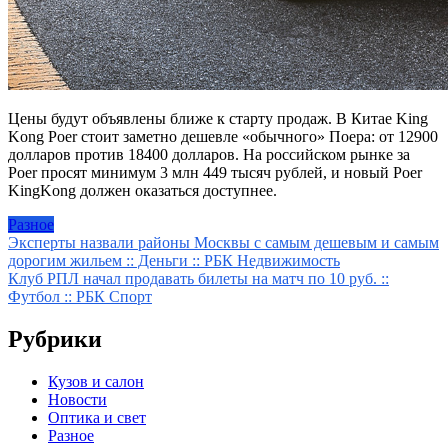
Цены будут объявлены ближе к старту продаж. В Китае King
Kong Poer стоит заметно дешевле «обычного» Поера: от 12900
долларов против 18400 долларов. На российском рынке за
Poer просят минимум 3 млн 449 тысяч рублей, и новый Poer
KingKong должен оказаться доступнее.
Разное
Навигация
Эксперты назвали районы Москвы с самым дешевым и самым
дорогим жильем :: Деньги :: РБК Недвижимость
по
Клуб РПЛ начал продавать билеты на матч по 10 руб. ::
записям
Футбол :: РБК Спорт
Рубрики
Кузов и салон
Новости
Оптика и свет
Разное