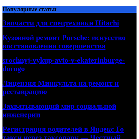
Перейти
Популярные статьи
к
содержимому
Запчасти для спецтехники Hitachi
Кузовной ремонт Porsche: искусство
восстановления совершенства
srochnyj-vykup-avto-v-ekaterinburge-
dorogo
Лицензия Минкульта на ремонт и
реставрацию
Захватывающий мир социальной
инженерии
Регистрация водителей в Яндекс Го
такси через таксопарк — Честный