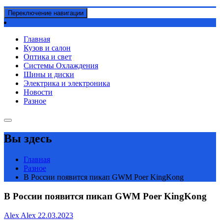
Переключение навигации
Главная
Кузов и салон
Оптика и свет
Системы Охлаждения
Шины и диски
Электрика и электроника
Новости
Разное
Вы здесь
Главная
Разное
В России появится пикап GWM Poer KingKong
В России появится пикап GWM Poer KingKong
Alex Alex
22.03.2023