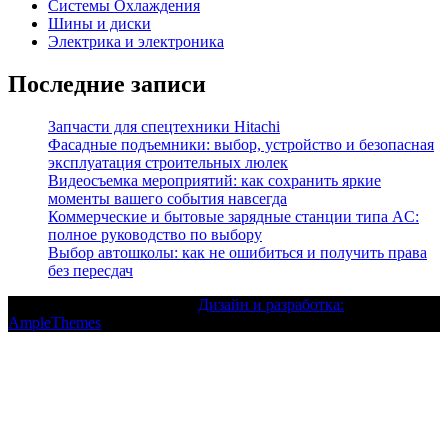
Системы Охлаждения
Шины и диски
Электрика и электроника
Последние записи
Запчасти для спецтехники Hitachi
Фасадные подъемники: выбор, устройство и безопасная
эксплуатация строительных люлек
Видеосъемка мероприятий: как сохранить яркие
моменты вашего события навсегда
Коммерческие и бытовые зарядные станции типа AC:
полное руководство по выбору
Выбор автошколы: как не ошибиться и получить права
без пересдач
Текст с авторским правом |
Дизайн и разработка:
AmpleThemes