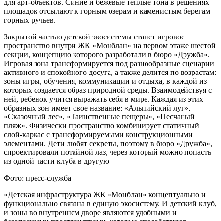
для арт-объектов. Синие и бежевые теплые тона в решениях
площадок отсылают к горным озерам и каменистым берегам
горных ручьев.
Закрытой частью детской экосистемы станет игровое
пространство внутри ЖК «Монблан» на первом этаже шестой
секции, концепцию которого разработали в бюро «Дружба».
Игровая зона трансформируется под разнообразные сценарии
активного и спокойного досуга, а также делится по возрастам:
зоны игры, обучения, коммуникации и отдыха, в каждой из
которых создается образ природной среды. Взаимодействуя с
ней, ребенок учится выражать себя в мире. Каждая из этих
образных зон имеет свое название: «Альпийский луг»,
«Сказочный лес», «Таинственные пещеры», «Песчаный
пляж». Физически пространство комбинирует статичный
слой-каркас с трансформируемыми конструкционными
элементами. Дети любят секреты, поэтому в бюро «Дружба»,
спроектировали потайной лаз, через который можно попасть
из одной части клуба в другую.
Фото: пресс-служба
«Детская инфраструктура ЖК «Монблан» концептуально и
функционально связана в единую экосистему. И детский клуб,
и зоны во внутреннем дворе являются удобными и