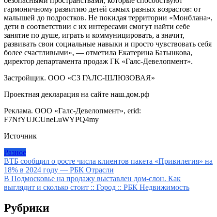
безопасными пространствами, которые способствуют
гармоничному развитию детей самых разных возрастов: от
малышей до подростков. Не покидая территории «Монблана»,
дети в соответствии с их интересами смогут найти себе
занятие по душе, играть и коммуницировать, а значит,
развивать свои социальные навыки и просто чувствовать себя
более счастливыми», — отметила Екатерина Батынкова,
директор департамента продаж ГК «Галс-Девелопмент».
Застройщик. ООО «СЗ ГАЛС-ШЛЮЗОВАЯ»
Проектная декларация на сайте наш.дом.рф
Реклама. ООО «Галс-Девелопмент», erid:
F7NfYUJCUneLuWYPQ4my
Источник
Разное
Навигация
ВТБ сообщил о росте числа клиентов пакета «Привилегия» на
18% в 2024 году — РБК Отрасли
по
В Подмосковье на продажу выставлен дом-слон. Как
записям
выглядит и сколько стоит :: Город :: РБК Недвижимость
Рубрики