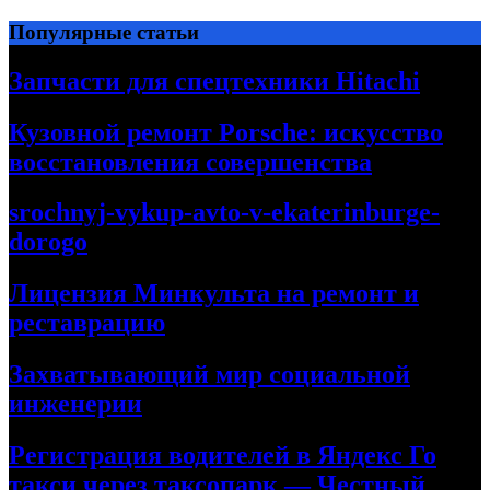
Перейти
Популярные статьи
к
содержимому
Запчасти для спецтехники Hitachi
Кузовной ремонт Porsche: искусство
восстановления совершенства
srochnyj-vykup-avto-v-ekaterinburge-
dorogo
Лицензия Минкульта на ремонт и
реставрацию
Захватывающий мир социальной
инженерии
Регистрация водителей в Яндекс Го
такси через таксопарк — Честный