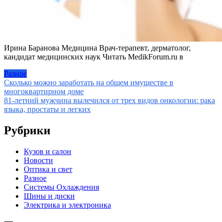
Ирина Баранова Медицина Врач-терапевт, дерматолог,
кандидат медицинских наук
Читать MedikForum.ru в
Разное
Навигация
Сколько можно заработать на общем имуществе в
многоквартирном доме
по
81-летний мужчина вылечился от трех видов онкологии: рака
записям
языка, простаты и легких
Рубрики
Кузов и салон
Новости
Оптика и свет
Разное
Системы Охлаждения
Шины и диски
Электрика и электроника