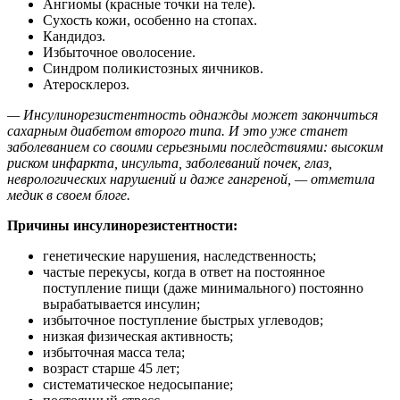
Ангиомы (красные точки на теле).
Сухость кожи, особенно на стопах.
Кандидоз.
Избыточное оволосение.
Синдром поликистозных яичников.
Атеросклероз.
— Инсулинорезистентность однажды может закончиться
сахарным диабетом второго типа. И это уже станет
заболеванием со своими серьезными последствиями: высоким
риском инфаркта, инсульта, заболеваний почек, глаз,
неврологических нарушений и даже гангреной, — отметила
медик в своем блоге.
Причины инсулинорезистентности:
генетические нарушения, наследственность;
частые перекусы, когда в ответ на постоянное
поступление пищи (даже минимального) постоянно
вырабатывается инсулин;
избыточное поступление быстрых углеводов;
низкая физическая активность;
избыточная масса тела;
возраст старше 45 лет;
систематическое недосыпание;