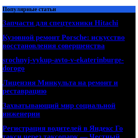
Перейти
Популярные статьи
к
содержимому
Запчасти для спецтехники Hitachi
Кузовной ремонт Porsche: искусство
восстановления совершенства
srochnyj-vykup-avto-v-ekaterinburge-
dorogo
Лицензия Минкульта на ремонт и
реставрацию
Захватывающий мир социальной
инженерии
Регистрация водителей в Яндекс Го
такси через таксопарк — Честный