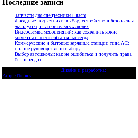
Последние записи
Запчасти для спецтехники Hitachi
Фасадные подъемники: выбор, устройство и безопасная
эксплуатация строительных люлек
Видеосъемка мероприятий: как сохранить яркие
моменты вашего события навсегда
Коммерческие и бытовые зарядные станции типа AC:
полное руководство по выбору
Выбор автошколы: как не ошибиться и получить права
без пересдач
Текст с авторским правом |
Дизайн и разработка:
AmpleThemes