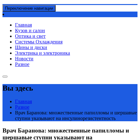
Переключение навигации
Главная
Кузов и салон
Оптика и свет
Системы Охлаждения
Шины и диски
Электрика и электроника
Новости
Разное
Вы здесь
Главная
Разное
Врач Баранова: множественные папилломы и шершавые
ступни указывают на инсулинорезистентность
Врач Баранова: множественные папилломы и
шершавые ступни указывают на