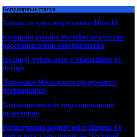
Перейти
Популярные статьи
к
содержимому
Запчасти для спецтехники Hitachi
Кузовной ремонт Porsche: искусство
восстановления совершенства
srochnyj-vykup-avto-v-ekaterinburge-
dorogo
Лицензия Минкульта на ремонт и
реставрацию
Захватывающий мир социальной
инженерии
Регистрация водителей в Яндекс Го
такси через таксопарк — Честный