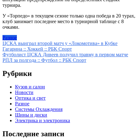
турнира.
У «Торпедо» в текущем сезоне только одна победа в 20 турах,
клуб занимает последнее место в турнирной таблице с 8
очками.
Разное
Навигация
ЦСКА выиграл второй матч у «Локомотива» в Кубке
Гагарина :: Хоккей :: РБК Спорт
по
Футболист ЦСКА Дивеев получил травму в первом матче
записям
РПЛ за полгода :: Футбол :: РБК Спорт
Рубрики
Кузов и салон
Новости
Оптика и свет
Разное
Системы Охлаждения
Шины и диски
Электрика и электроника
Последние записи