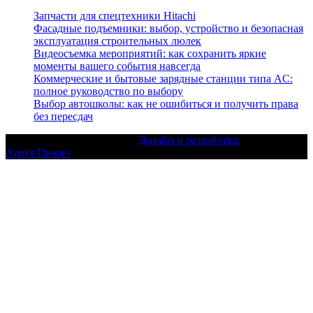
Запчасти для спецтехники Hitachi
Фасадные подъемники: выбор, устройство и безопасная
эксплуатация строительных люлек
Видеосъемка мероприятий: как сохранить яркие
моменты вашего события навсегда
Коммерческие и бытовые зарядные станции типа AC:
полное руководство по выбору
Выбор автошколы: как не ошибиться и получить права
без пересдач
Текст с авторским правом |
Дизайн и разработка:
AmpleThemes