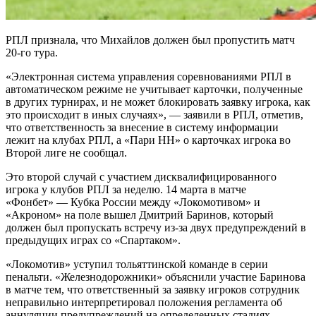
РПЛ признала, что Михайлов должен был пропустить матч
20-го тура.
«Электронная система управления соревнованиями РПЛ в
автоматическом режиме не учитывает карточки, полученные
в других турнирах, и не может блокировать заявку игрока, как
это происходит в иных случаях», — заявили в РПЛ, отметив,
что ответственность за внесение в систему информации
лежит на клубах РПЛ, а «Пари НН» о карточках игрока во
Второй лиге не сообщал.
Это второй случай с участием дисквалифицированного
игрока у клубов РПЛ за неделю. 14 марта в матче
«Фонбет» — Кубка России между «Локомотивом» и
«Акроном» на поле вышел Дмитрий Баринов, который
должен был пропускать встречу из-за двух предупреждений в
предыдущих играх со «Спартаком».
«Локомотив» уступил тольяттинской команде в серии
пенальти. «Железнодорожники» объяснили участие Баринова
в матче тем, что ответственный за заявку игроков сотрудник
неправильно интерпретировал положения регламента об
аннуляции предупреждений на определенных стадиях