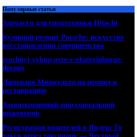
Перейти
Популярные статьи
к
содержимому
Запчасти для спецтехники Hitachi
Кузовной ремонт Porsche: искусство
восстановления совершенства
srochnyj-vykup-avto-v-ekaterinburge-
dorogo
Лицензия Минкульта на ремонт и
реставрацию
Захватывающий мир социальной
инженерии
Регистрация водителей в Яндекс Го
такси через таксопарк — Честный