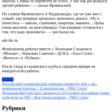
хватало. Семью-то перевезти не успел. У нас как раз родился
третий ребенок», — сказал Яровинский.
По словам Яровинского, в Нидерландах, где он уже жил с
семьей, ему впервые пришлось экономить деньги. «Ну и
понеслось — школы, страховки, квартира, машина… Цены
очень высокие, не разгуляешься. Там впервые столкнулся с
тем, что надо экономить», — рассказал он.
adv.rbc.ru
Функционер работал вместе с Леонидом Слуцким в
«Москве», «Крыльях Советов», ЦСКА, «Халл Сити»,
«Витессе» и «Рубине».
После ухода из казанского клуба в середине января он
находится без работы.
Разное
Навигация
Российский олимпийский чемпион проведет бой с экс-
чемпионом Европы :: Единоборства :: РБК Спорт
по
Японская фигуристка Сакамото в отсутствие россиянок снова
записям
победила на ЧМ :: Фигурное катание :: РБК Спорт
Рубрики