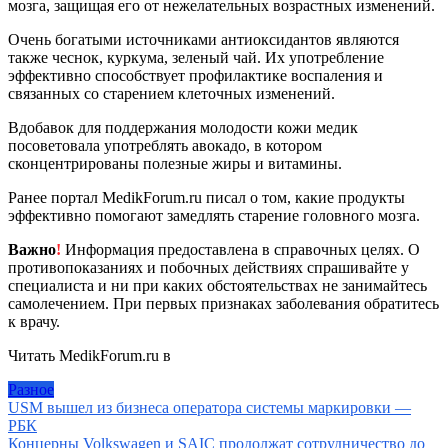
мозга, защищая его от нежелательных возрастных изменений.
Очень богатыми источниками антиоксидантов являются
также чеснок, куркума, зеленый чай. Их употребление
эффективно способствует профилактике воспаления и
связанных со старением клеточных изменений.
Вдобавок для поддержания молодости кожи медик
посоветовала употреблять авокадо, в котором
сконцентрированы полезные жиры и витамины.
Ранее портал MedikForum.ru писал о том, какие продукты
эффективно помогают замедлять старение головного мозга.
Важно
!
Информация предоставлена в справочных целях. О
противопоказаниях и побочных действиях спрашивайте у
специалиста и ни при каких обстоятельствах не занимайтесь
самолечением. При первых признаках заболевания обратитесь
к врачу.
Читать MedikForum.ru в
Разное
Навигация
USM вышел из бизнеса оператора системы маркировки —
РБК
по
Концерны Volkswagen и SAIC продолжат сотрудничество до