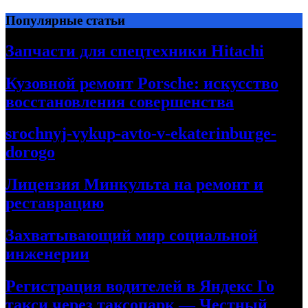
Перейти
Популярные статьи
к
содержимому
Запчасти для спецтехники Hitachi
Кузовной ремонт Porsche: искусство
восстановления совершенства
srochnyj-vykup-avto-v-ekaterinburge-
dorogo
Лицензия Минкульта на ремонт и
реставрацию
Захватывающий мир социальной
инженерии
Регистрация водителей в Яндекс Го
такси через таксопарк — Честный