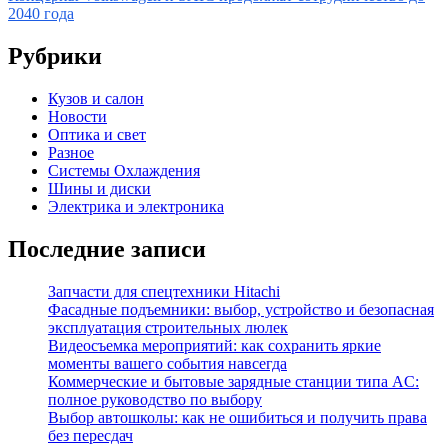
записям
2040 года
Рубрики
Кузов и салон
Новости
Оптика и свет
Разное
Системы Охлаждения
Шины и диски
Электрика и электроника
Последние записи
Запчасти для спецтехники Hitachi
Фасадные подъемники: выбор, устройство и безопасная
эксплуатация строительных люлек
Видеосъемка мероприятий: как сохранить яркие
моменты вашего события навсегда
Коммерческие и бытовые зарядные станции типа AC:
полное руководство по выбору
Выбор автошколы: как не ошибиться и получить права
без пересдач