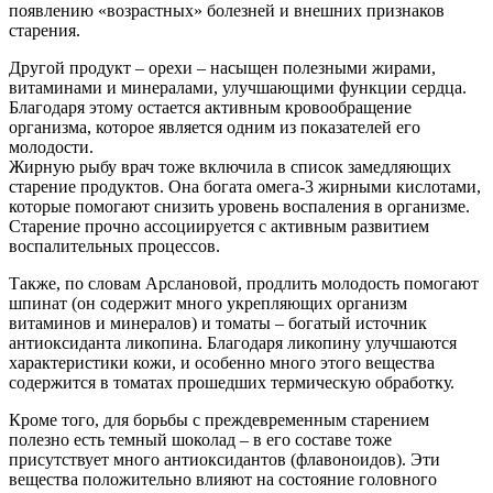
появлению «возрастных» болезней и внешних признаков
старения.
Другой продукт – орехи – насыщен полезными жирами,
витаминами и минералами, улучшающими функции сердца.
Благодаря этому остается активным кровообращение
организма, которое является одним из показателей его
молодости.
Жирную рыбу врач тоже включила в список замедляющих
старение продуктов. Она богата омега-3 жирными кислотами,
которые помогают снизить уровень воспаления в организме.
Старение прочно ассоциируется с активным развитием
воспалительных процессов.
Также, по словам Арслановой, продлить молодость помогают
шпинат (он содержит много укрепляющих организм
витаминов и минералов) и томаты – богатый источник
антиоксиданта ликопина. Благодаря ликопину улучшаются
характеристики кожи, и особенно много этого вещества
содержится в томатах прошедших термическую обработку.
Кроме того, для борьбы с преждевременным старением
полезно есть темный шоколад – в его составе тоже
присутствует много антиоксидантов (флавоноидов). Эти
вещества положительно влияют на состояние головного