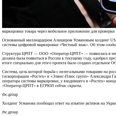
маркировки товара через мобильное приложение для проверки
Основанный миллиардером Алишером Усмановым холдинг USM в
системы цифровой маркировки «Честный знак». Об этом сооб
Структура ЦРПТ — ООО «Оператор-ЦРПТ» — появилась в июле 
должна была появиться в России к текущему году, одобрил пре
итоге специально для этого проекта было создано отдельное О
Система, цель которой борьба с нелегальными товарами на рос
госкорпорации «Ростех» и «Элвис-Плюс групп» Александра Г
оператора системы маркировки, у входившего в «Ростех» кон
«Оператор-ЦРПТ» в ЕГРЮЛ сейчас скрыты.
rbc.group
Холдинг Усманова пообещал ответ на изъятие активов на Укр
rbc.group