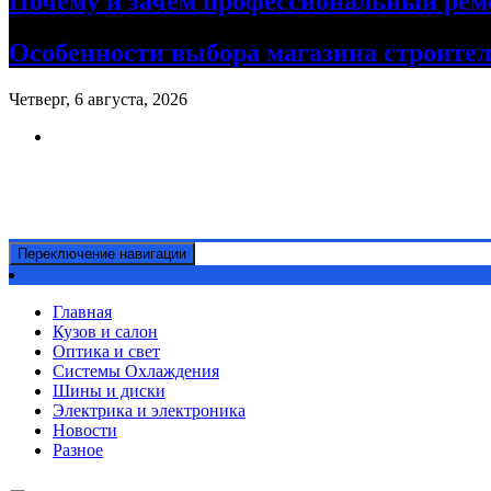
Почему и зачем профессиональный рем
Особенности выбора магазина строите
Четверг, 6 августа, 2026
Ремонт авто своими руками
Информационный портал
Переключение навигации
Главная
Кузов и салон
Оптика и свет
Системы Охлаждения
Шины и диски
Электрика и электроника
Новости
Разное