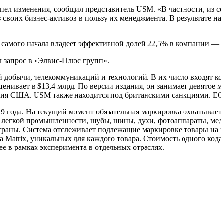
ерпел изменения, сообщил представитель USM. «В частности, из
 своих бизнес-активов в пользу их менеджмента. В результате 
 самого начала владеет эффективной долей 22,5% в компании — 
л запрос в «Элвис-Плюс групп».
 добычи, телекоммуникаций и технологий. В их число входят к
енивает в $13,4 млрд. По версии издания, он занимает девятое 
ия США. USM также находится под британскими санкциями. ЕС 
9 года. На текущий момент обязательная маркировка охватывает
ары легкой промышленности, шубы, шины, духи, фотоаппараты, м
траны. Система отслеживает подлежащие маркировке товары на 
Matrix, уникальных для каждого товара. Стоимость одного кода 
ее в рамках эксперимента в отдельных отраслях.