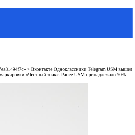
a7947ea81494f7c» > Вконтакте Одноклассники Telegram USM вышел
 маркировки «Честный знак». Ранее USM принадлежало 50%