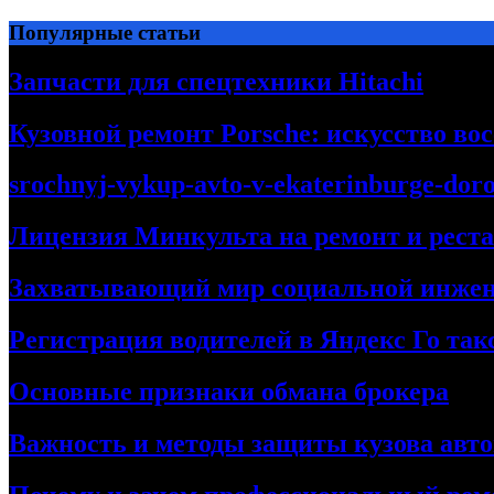
Перейти
Популярные статьи
к
содержимому
Запчасти для спецтехники Hitachi
Кузовной ремонт Porsche: искусство во
srochnyj-vykup-avto-v-ekaterinburge-dor
Лицензия Минкульта на ремонт и рест
Захватывающий мир социальной инже
Регистрация водителей в Яндекс Го та
Основные признаки обмана брокера
Важность и методы защиты кузова авт