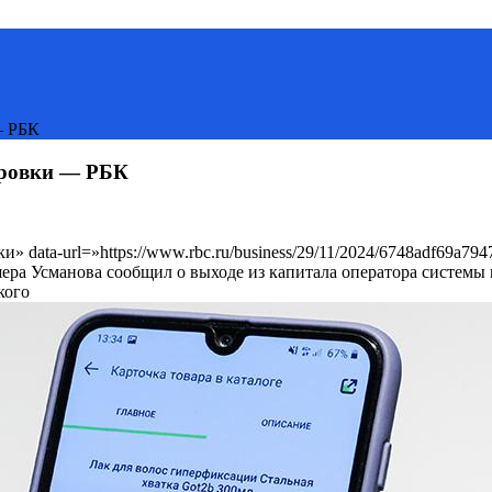
— РБК
ировки — РБК
и» data-url=»https://www.rbc.ru/business/29/11/2024/6748adf69
а Усманова сообщил о выходе из капитала оператора системы
кого