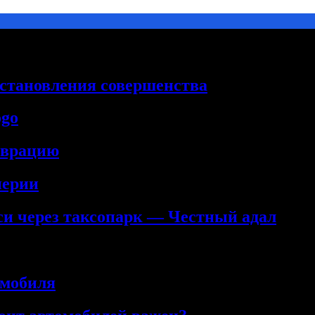
сстановления совершенства
ogo
аврацию
нерии
кси через таксопарк — Честный адал
омобиля