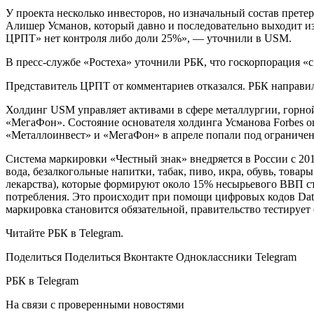
У проекта несколько инвесторов, но изначальный состав прет
Алишер Усманов, который давно и последовательно выходит из
ЦРПТ» нет контроля либо доли 25%», — уточнили в USM.
В пресс-службе «Ростеха» уточнили РБК, что госкорпорация «с
Представитель ЦРПТ от комментариев отказался. РБК направи
Холдинг USM управляет активами в сфере металлургии, горной
«МегаФон». Состояние основателя холдинга Усманова Forbes оц
«Металлоинвест» и «МегаФон» в апреле попали под ограничен
Система маркировки «Честный знак» внедряется в России с 201
вода, безалкогольные напитки, табак, пиво, икра, обувь, тов
лекарства), которые формируют около 15% несырьевого ВВП с
потребления. Это происходит при помощи цифровых кодов Data 
маркировка становится обязательной, правительство тестирует 
Читайте РБК в Telegram.
Поделиться
Поделиться Вконтакте Одноклассники Telegram
РБК в Telegram
На связи с проверенными новостями