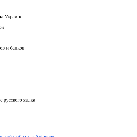
на Украине
ой
ов и банков
е русского языка
какой выбрать :: Autonews