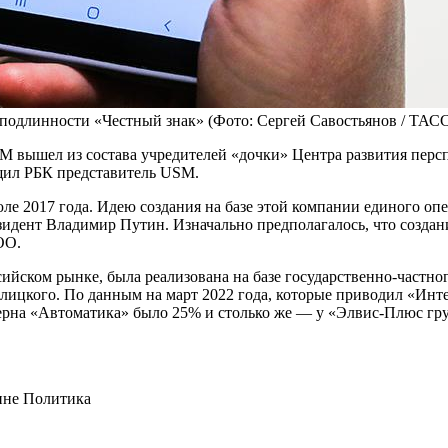
 подлинности «Честный знак»
(Фото: Сергей Савостьянов / ТАС
ышел из состава учредителей «дочки» Центра развития персп
щил РБК представитель USM.
2017 года. Идею создания на базе этой компании единого опер
зидент Владимир Путин. Изначально предполагалось, что создан
ОО.
сийском рынке, была реализована на базе государственно-частн
алицкого. По данным на март 2022 года, которые приводил «И
церна «Автоматика» было 25% и столько же — у «Элвис-Плюс гр
аине
Политика