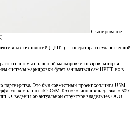
Сканирование
С)
ективных технологий (ЦРПТ) — оператора государственной
атора системы сплошной маркировки товаров, которая
ием системы маркировки будет заниматься сам ЦРПТ, но в
ого партнерства. Это был совместный проект холдинга USM,
нтерфакс», компании «ЮэСэМ Технологии» принадлежало 50%
упп». Сведения об актуальной структуре владельцев ООО