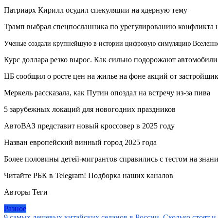
Патриарх Кирилл осудил спекуляции на ядерную тему
Трамп выбрал спецпосланника по урегулированию конфликта 
Ученые создали крупнейшую в истории цифровую симуляцию Вселенн
Курс доллара резко вырос. Как сильно подорожают автомобили
ЦБ сообщил о росте цен на жилье на фоне акций от застройщик
Меркель рассказала, как Путин опоздал на встречу из-за пива
5 зарубежных локаций для новогодних праздников
АвтоВАЗ представит новый кроссовер в 2025 году
Назван европейский винный город 2025 года
Более половины детей-мигрантов справились с тестом на знани
Читайте РБК в Telegram! Подборка наших каналов
Авторы Теги
Разное
9 самых дешевых китайских седанов в России. Сколько стоят и 